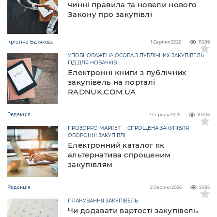
чинні правила та новели нового
Закону про закупівлі
Крістіна Бєлякова
1 Серпня 2026
11089
УПОВНОВАЖЕНА ОСОБА З ПУБЛІЧНИХ ЗАКУПІВЕЛЬ
ГІД ДЛЯ НОВАЧКІВ
Електронні книги з публічних
закупівель на порталі
RADNUK.COM.UA
Редакція
7 Серпня 2026
10206
ПРОЗОРРО МАРКЕТ
СПРОЩЕНА ЗАКУПІВЛЯ
ОБОРОННІ ЗАКУПІВЛІ
Електронний каталог як
альтернатива спрощеним
закупівлям
Редакція
2 Серпня 2026
5085
ПЛАНУВАННЯ ЗАКУПІВЕЛЬ
Чи додавати вартості закупівель