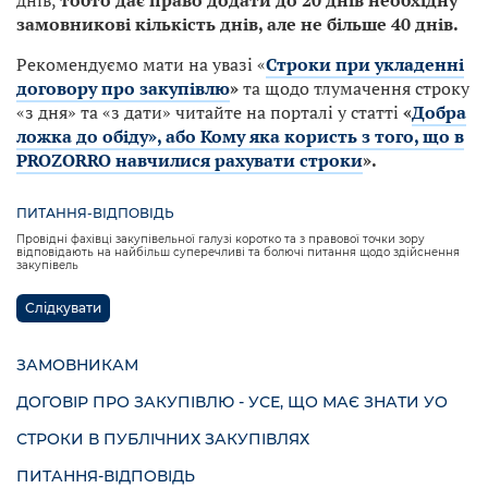
днів,
тобто дає право додати до 20 днів необхідну
замовникові кількість днів, але не більше 40 днів.
Рекомендуємо мати на увазі «
Строки при укладенні
договору про закупівлю
»
та щодо тлумачення строку
«з дня» та «з дати» читайте на порталі у статті
«
Добра
ложка до обіду», або Кому яка користь з того, що в
PROZORRO навчилися рахувати строки
».
ПИТАННЯ-ВІДПОВІДЬ
Провідні фахівці закупівельної галузі коротко та з правової точки зору
відповідають на найбільш суперечливі та болючі питання щодо здійснення
закупівель
Слідкувати
ЗАМОВНИКАМ
ДОГОВІР ПРО ЗАКУПІВЛЮ - УСЕ, ЩО МАЄ ЗНАТИ УО
СТРОКИ В ПУБЛІЧНИХ ЗАКУПІВЛЯХ
ПИТАННЯ-ВІДПОВІДЬ