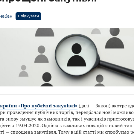
 Чабан
Слідкувати
СК
країни «Про публічні закупівлі»
(далі — Закон) вкотре в
ри проведення публічних торгів, передбачає нові можливос
та знову змушує як замовників, так і учасників пристосовув
іяти з 19.04.2020. Однією з важливих новацій є новий тип
ті — спрощена закупівля. Тому в цій статті ми спробуємо р