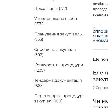
особлив
проведе
Локалізація (172)
години 
Уповноважена особа
(1572)
...
СПРОЩЕ
Планування закупівель
СПРОЩЕ
(733)
АНОМАЛ
Спрощена закупівля
(392)
Ще по т
Конкурентні процедури
(1239)
Елек
заку
Тендерна документація
(663)
2 Серпн
Переговорна процедура
Чи м
закупівлі (100)
закуп