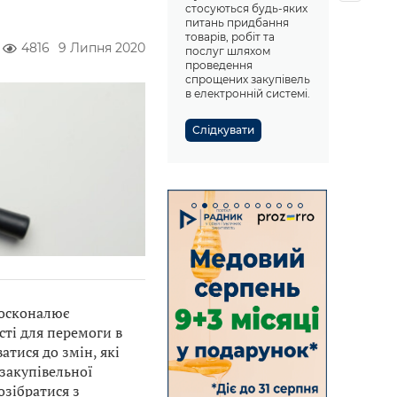
стосуються будь-яких
питань придбання
товарів, робіт та
4816
9 Липня 2020
послуг шляхом
проведення
спрощених закупівель
в електронній системі.
Слідкувати
досконалює
ті для перемоги в
атися до змін, які
 закупівельної
озібратися з