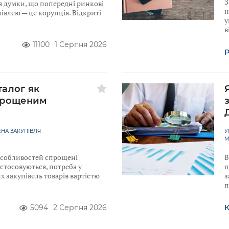
З
я думки, що попередні ринкові
н
івлею — це корупція. Відкриті
у
в
11100
1 Серпня 2026
Р
талог як
прощеним
НА ЗАКУПІВЛЯ
У
М
 Особливостей спрощені
В
астосовуються, потреба у
п
 закупівель товарів вартістю
з
п
5094
2 Серпня 2026