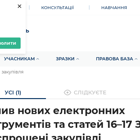
×
МЕНТИ
КОНСУЛЬТАЦІЇ
НАВЧАННЯ
акупівель
волити
УЧАСНИКАМ
ЗРАЗКИ
ПРАВОВА БАЗА
закупівля
УСІ (1)
СЛІДКУЄТЕ
ив нових електронних
трументів та статей 16–17
спрощені закупівлі