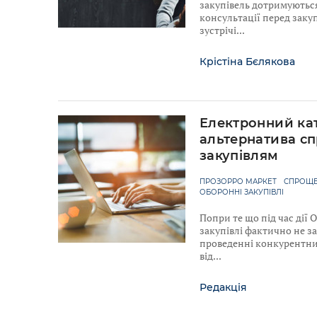
закупівель дотримуютьс
консультації перед закуп
зустрічі
Крістіна Бєлякова
Електронний ка
альтернатива с
закупівлям
ПРОЗОРРО МАРКЕТ
СПРОЩЕ
ОБОРОННІ ЗАКУПІВЛІ
Попри те що під час дії
закупівлі фактично не з
проведенні конкурентних
від
Редакція