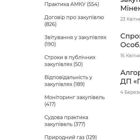
Практика АМКУ (554)
Міне
Договір про закупівлю
23 Квітн
(826)
Спрощ
Звітування у закупівлях
Особ
(190)
16 Квітн
Строки в публічних
закупівлях (50)
Алго
Відповідальність у
ДП «
закупівлях (189)
4 Берез
Моніторинг закупівель
(417)
Судова практика
закупівель (377)
Природний газ (129)