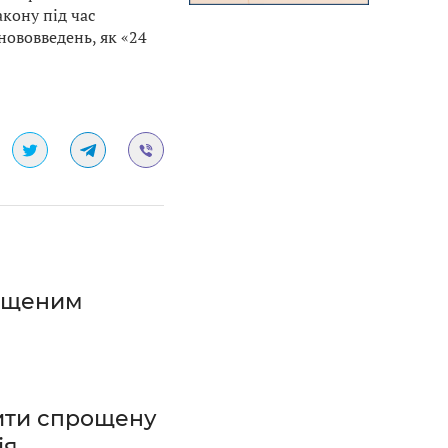
кону під час
нововведень, як «24
рощеним
ити спрощену
ія