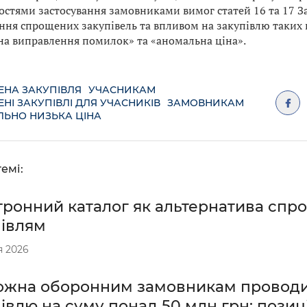
остями застосування замовниками вимог статей 16 та 17 За
ння спрощених закупівель та впливом на закупівлю таких 
на виправлення помилок» та «аномальна ціна».
НА ЗАКУПІВЛЯ
УЧАСНИКАМ
НІ ЗАКУПІВЛІ ДЛЯ УЧАСНИКІВ
ЗАМОВНИКАМ
ЬНО НИЗЬКА ЦІНА
емі:
тронний каталог як альтернатива сп
півлям
я 2026
ожна оборонним замовникам провод
івлю на суму понад 50 млн грн: позиц