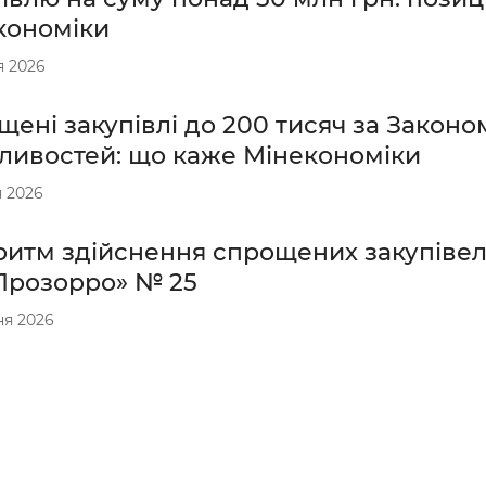
кономіки
я 2026
ені закупівлі до 200 тисяч за Законом 
ливостей: що каже Мінекономіки
я 2026
ритм здійснення спрощених закупівел
Прозорро» № 25
ня 2026