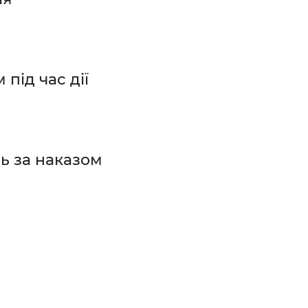
під час дії
ь за наказом