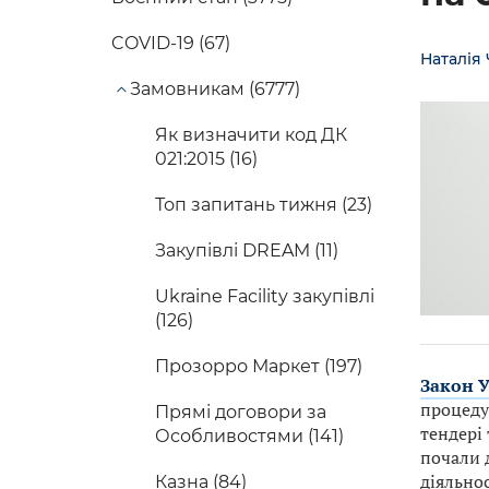
COVID-19 (67)
Наталія
Замовникам (6777)
Як визначити код ДК
СПЕЦВИПУ
021:2015 (16)
Топ запитань тижня (23)
Закупівлі DREAM (11)
Ukraine Facility закупівлі
(126)
Прозорро Маркет (197)
Закон У
процеду
Прямі договори за
тендері 
Особливостями (141)
почали д
діяльнос
Казна (84)