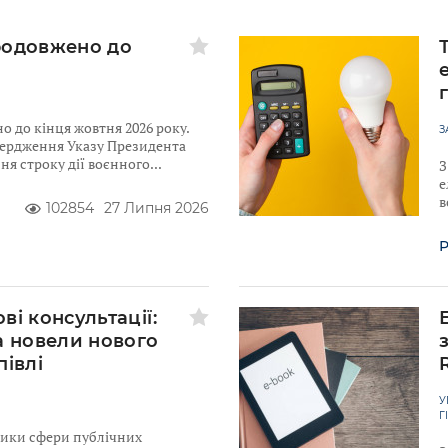
родовжено до
 до кінця жовтня 2026 року.
З
твердження Указу Президента
я строку дії воєнного
З
е
в
102854
27 Липня 2026
Р
ві консультації:
а новели нового
півлі
У
Г
ники сфери публічних