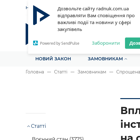
НОВИНИ
СТАТТІ
ІНСТРУ
Дозвольте сайту radnuk.com.ua
відправляти Вам сповіщення про
важливі події та новини у сфері
закупівель
Радник у сфері публічних з
Все для закупівель на одному порталі
Заборонити
Доз
Powered by SendPulse
НОВИЙ ЗАКОН
ЗАМОВНИКАМ
Головна
Статті
Замовникам
Спрощена 
Впл
інс
Статті
на 
Воєнний стан (3775)