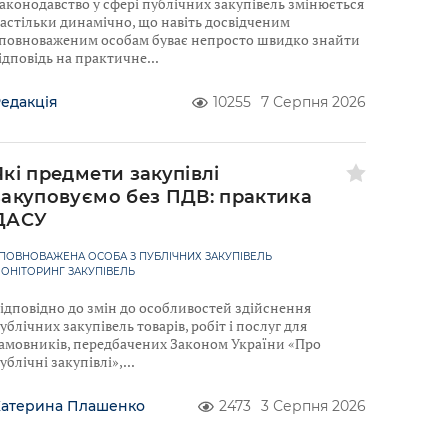
аконодавство у сфері публічних закупівель змінюється
астільки динамічно, що навіть досвідченим
повноваженим особам буває непросто швидко знайти
ідповідь на практичне
едакція
10255
7 Серпня 2026
Які предмети закупівлі
закуповуємо без ПДВ: практика
ДАСУ
ПОВНОВАЖЕНА ОСОБА З ПУБЛІЧНИХ ЗАКУПІВЕЛЬ
ОНІТОРИНГ ЗАКУПІВЕЛЬ
ідповідно до змін до особливостей здійснення
ублічних закупівель товарів, робіт і послуг для
амовників, передбачених Законом України «Про
ублічні закупівлі»,
Катерина Плашенко
2473
3 Серпня 2026