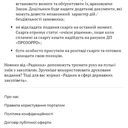
встановити вимоги та обґрунтувати їх, враховуючи
Закон. Доцільним буде надати додаткові документи, які
можуть довести незаконний характер дій /
бездіяльності замовника;
не відкладати подання скарги на останній момент.
Скарга отримує статус «очікує рішення», лише коли
сплачені за скаргу кошти надійдуть на рахунок ДП
«ПРОЗОРРО»;
бути особисто присутнім на розгляді скарги та готовим
захищати свою позицію.
Новини від «Радника» допоможуть тримати руку на пульсі
змін у закупівлях. Зручніше використовувати друковане
видання? Тоді для вас журнал «Радник в сфері державних
закупівель».
Про нас
Правила користування порталом
Політика конфіденційності
Договір публічної оферти