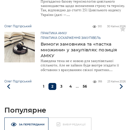
Пригадаємо базову термінологію цивільного
законодавства щодо визначення строку та терміну.
Так, відповідно до статті 251 Цивільного кодексу
України (далі —
Олег Підгірський
510
30 Квітня 2026
ПРАКТИКА АМКУ
ПРАКТИКА ОСКАРЖЕННЯ ЗАКУПІВЕЛЬ
Вимоги замовника та «пастка
множини» у закупівлях: позиція
АМКУ
Наведена тема не є новою для закупівельної
спільноти. Але не зайвим буде вкотре згадати її
обставини з врахуванням свіжої практики
Олег Підгірський
918
23 Квітня 2026
…
1
2
3
4
56
Популярне
ЗА ПЕРЕГЛЯДАМИ
ВИБІР РЕДАКЦІЇ