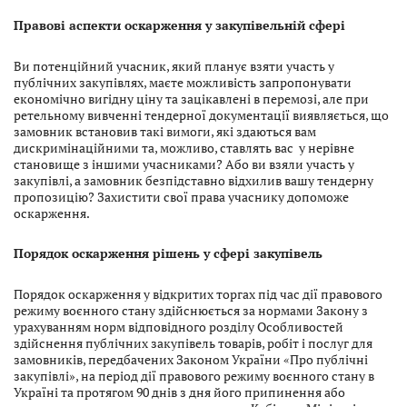
Правові аспекти оскарження у закупівельній сфері
Ви потенційний учасник, який планує взяти участь у
публічних закупівлях, маєте можливість запропонувати
економічно вигідну ціну та зацікавлені в перемозі, але при
ретельному вивченні тендерної документації виявляється, що
замовник встановив такі вимоги, які здаються вам
дискримінаційними та, можливо, ставлять вас у нерівне
становище з іншими учасниками? Або ви взяли участь у
закупівлі, а замовник безпідставно відхилив вашу тендерну
пропозицію? Захистити свої права учаснику допоможе
оскарження.
Порядок оскарження рішень у сфері закупівель
Порядок оскарження у відкритих торгах під час дії правового
режиму воєнного стану здійснюється за нормами Закону з
урахуванням норм відповідного розділу Особливостей
здійснення публічних закупівель товарів, робіт і послуг для
замовників, передбачених Законом України «Про публічні
закупівлі», на період дії правового режиму воєнного стану в
Україні та протягом 90 днів з дня його припинення або