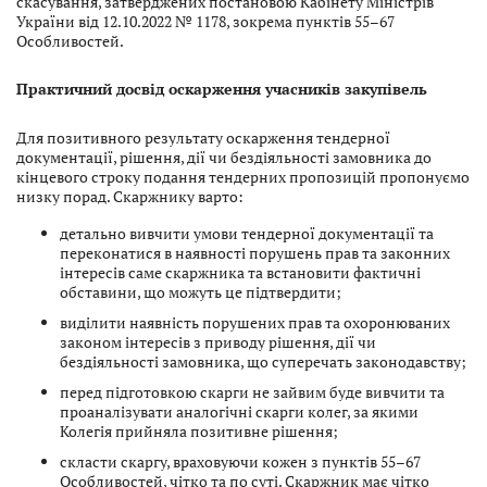
скасування, затверджених постановою Кабінету Міністрів
України від 12.10.2022 № 1178, зокрема пунктів 55–67
Особливостей.
Практичний досвід оскарження учасників закупівель
Для позитивного результату оскарження тендерної
документації, рішення, дії чи бездіяльності замовника до
кінцевого строку подання тендерних пропозицій пропонуємо
низку порад. Скаржнику варто:
детально вивчити умови тендерної документації та
переконатися в наявності порушень прав та законних
інтересів саме скаржника та встановити фактичні
обставини, що можуть це підтвердити;
виділити наявність порушених прав та охоронюваних
законом інтересів з приводу рішення, дії чи
бездіяльності замовника, що суперечать законодавству;
перед підготовкою скарги не зайвим буде вивчити та
проаналізувати аналогічні скарги колег, за якими
Колегія прийняла позитивне рішення;
скласти скаргу, враховуючи кожен з пунктів 55–67
Особливостей, чітко та по суті. Скаржник має чітко