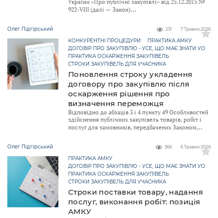
України «Про публічні закупівлі» від 25.12.2015 №
922-VIII (далі — Закон)
Олег Підгірський
231
7 Травня 2026
КОНКУРЕНТНІ ПРОЦЕДУРИ
ПРАКТИКА АМКУ
ДОГОВІР ПРО ЗАКУПІВЛЮ - УСЕ, ЩО МАЄ ЗНАТИ УО
ПРАКТИКА ОСКАРЖЕННЯ ЗАКУПІВЕЛЬ
СТРОКИ ЗАКУПІВЕЛЬ ДЛЯ УЧАСНИКА
Поновлення строку укладення
договору про закупівлю після
оскарження рішення про
визначення переможця
Відповідно до абзаців 3 і 4 пункту 49 Особливостей
здійснення публічних закупівель товарів, робіт і
послуг для замовників, передбачених Законом
Олег Підгірський
366
6 Травня 2026
ПРАКТИКА АМКУ
ДОГОВІР ПРО ЗАКУПІВЛЮ - УСЕ, ЩО МАЄ ЗНАТИ УО
ПРАКТИКА ОСКАРЖЕННЯ ЗАКУПІВЕЛЬ
СТРОКИ ЗАКУПІВЕЛЬ ДЛЯ УЧАСНИКА
Строки поставки товару, надання
послуг, виконання робіт: позиція
АМКУ