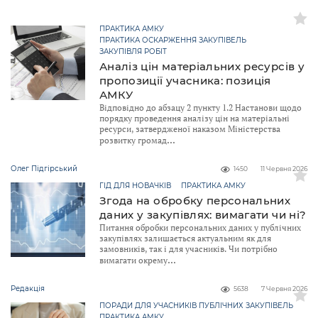
ПРАКТИКА АМКУ
ПРАКТИКА ОСКАРЖЕННЯ ЗАКУПІВЕЛЬ
ЗАКУПІВЛЯ РОБІТ
Аналіз цін матеріальних ресурсів у
пропозиції учасника: позиція
АМКУ
Відповідно до абзацу 2 пункту 1.2 Настанови щодо
порядку проведення аналізу цін на матеріальні
ресурси, затвердженої наказом Міністерства
розвитку громад
Олег Підгірський
1450
11 Червня 2026
ГІД ДЛЯ НОВАЧКІВ
ПРАКТИКА АМКУ
Згода на обробку персональних
даних у закупівлях: вимагати чи ні?
Питання обробки персональних даних у публічних
закупівлях залишається актуальним як для
замовників, так і для учасників. Чи потрібно
вимагати окрему
Редакція
5638
7 Червня 2026
ПОРАДИ ДЛЯ УЧАСНИКІВ ПУБЛІЧНИХ ЗАКУПІВЕЛЬ
ПРАКТИКА АМКУ