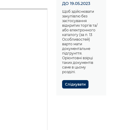
ДО 19.05.2023
Щоб здійснювати
закупівлю без
застосування
відкритих торгів та/
або електронного
каталогу (за п. 13
Особливостей)
варто мати
документальне
підгрунття.
Орієнтовні взірці
таких документів
саме в цьому
розділі.
Слідкувати