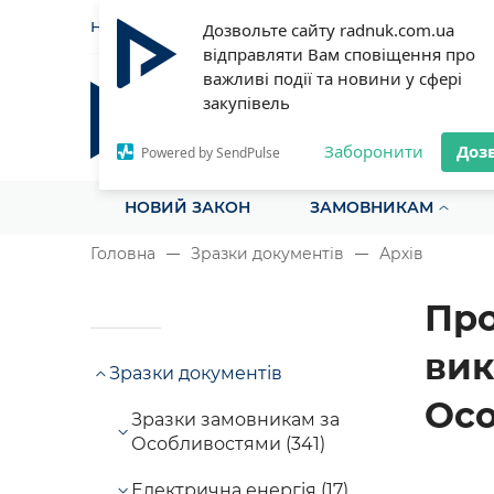
НОВИНИ
СТАТТІ
ІНСТРУ
Дозвольте сайту radnuk.com.ua
відправляти Вам сповіщення про
важливі події та новини у сфері
закупівель
Радник у сфері публічних з
Все для закупівель на одному порталі
Заборонити
Доз
Powered by SendPulse
НОВИЙ ЗАКОН
ЗАМОВНИКАМ
Головна
Зразки документів
Архів
Про
вик
Зразки документів
Осо
Зразки замовникам за
Особливостями (341)
Електрична енергія (17)