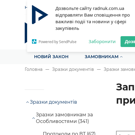
НОВИНИ
СТАТТІ
ІНСТРУ
Дозвольте сайту radnuk.com.ua
відправляти Вам сповіщення про
важливі події та новини у сфері
закупівель
Радник у сфері публічних з
Все для закупівель на одному порталі
Заборонити
Доз
Powered by SendPulse
НОВИЙ ЗАКОН
ЗАМОВНИКАМ
Головна
Зразки документів
Зразки замов
Зап
при
Зразки документів
Зразки замовникам за
Особливостями (341)
Протоколи по ВТ (67)