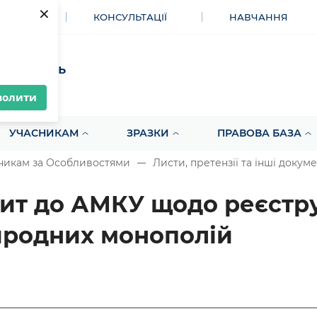
×
МЕНТИ
КОНСУЛЬТАЦІЇ
НАВЧАННЯ
акупівель
волити
УЧАСНИКАМ
ЗРАЗКИ
ПРАВОВА БАЗА
никам за Особливостями
Листи, претензії та інші докум
ит до АМКУ щодо реєстр
родних монополій