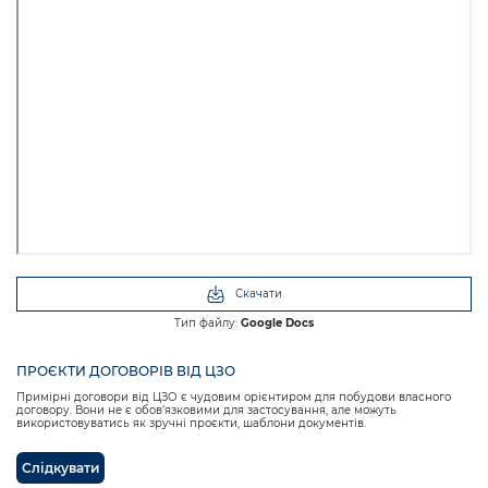
Скачати
Тип файлу:
Google Docs
ПРОЄКТИ ДОГОВОРІВ ВІД ЦЗО
Примірні договори від ЦЗО є чудовим орієнтиром для побудови власного
договору. Вони не є обовʼязковими для застосування, але можуть
використовуватись як зручні проєкти, шаблони документів.
Слідкувати