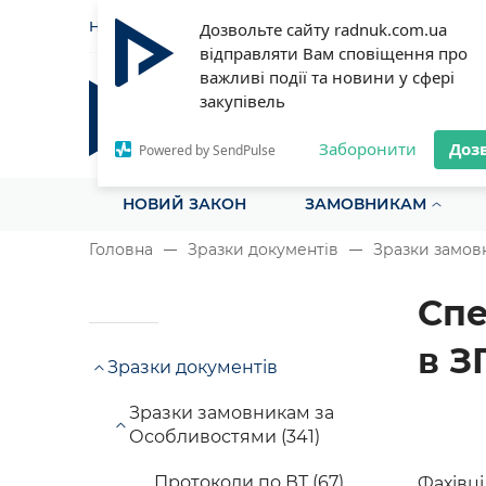
НОВИНИ
СТАТТІ
ІНСТРУ
Дозвольте сайту radnuk.com.ua
відправляти Вам сповіщення про
важливі події та новини у сфері
закупівель
Радник у сфері публічних з
Все для закупівель на одному порталі
Заборонити
Доз
Powered by SendPulse
НОВИЙ ЗАКОН
ЗАМОВНИКАМ
Головна
Зразки документів
Зразки замов
Спе
в З
Зразки документів
Зразки замовникам за
Особливостями (341)
Протоколи по ВТ (67)
Фахівці