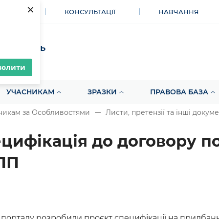
×
МЕНТИ
КОНСУЛЬТАЦІЇ
НАВЧАННЯ
акупівель
волити
УЧАСНИКАМ
ЗРАЗКИ
ПРАВОВА БАЗА
никам за Особливостями
Листи, претензії та інші докум
цифікація до договору п
ПП
 порталу розробили проєкт специфікації на придбання