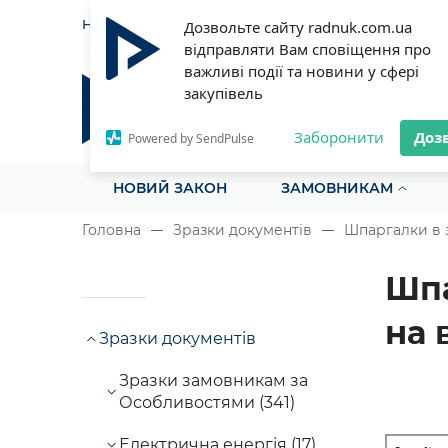
НОВИНИ
СТАТТІ
ІНСТРУ
Дозвольте сайту radnuk.com.ua
відправляти Вам сповіщення про
важливі події та новини у сфері
закупівель
Радник у сфері публічних з
Все для закупівель на одному порталі
Заборонити
Доз
Powered by SendPulse
НОВИЙ ЗАКОН
ЗАМОВНИКАМ
Головна
Зразки документів
Шпаргалки в 
Шпа
на 
Зразки документів
Зразки замовникам за
Особливостями (341)
Електрична енергія (17)