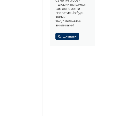
Саме тут зібрані
підказки які взмозі
вам допомогти
впоратись із будь-
якими
закупівельними
викликами!
Слідкувати