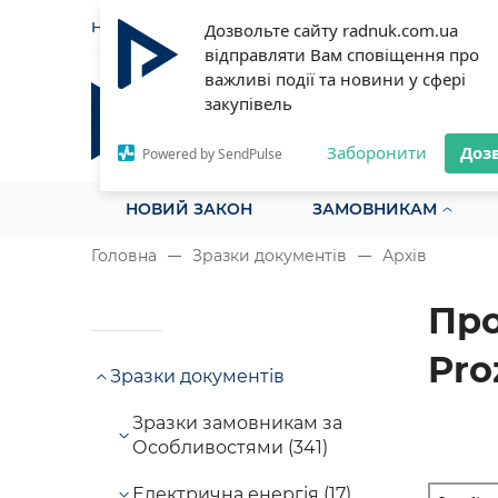
НОВИНИ
СТАТТІ
ІНСТРУ
Дозвольте сайту radnuk.com.ua
відправляти Вам сповіщення про
важливі події та новини у сфері
закупівель
Радник у сфері публічних з
Все для закупівель на одному порталі
Заборонити
Доз
Powered by SendPulse
НОВИЙ ЗАКОН
ЗАМОВНИКАМ
Головна
Зразки документів
Архів
Про
Pro
Зразки документів
Зразки замовникам за
Особливостями (341)
Електрична енергія (17)