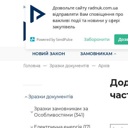
НОВИНИ
СТАТТІ
ІНСТРУ
Дозвольте сайту radnuk.com.ua
відправляти Вам сповіщення про
важливі події та новини у сфері
закупівель
Радник у сфері публічних з
Все для закупівель на одному порталі
Заборонити
Доз
Powered by SendPulse
НОВИЙ ЗАКОН
ЗАМОВНИКАМ
Головна
Зразки документів
Архів
Дод
час
Зразки документів
Зразки замовникам за
Особливостями (341)
Електрична енергія (17)