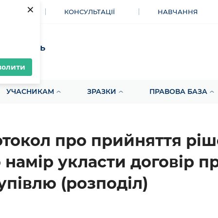
×
МЕНТИ
КОНСУЛЬТАЦІЇ
НАВЧАННЯ
акупівель
волити
УЧАСНИКАМ
ЗРАЗКИ
ПРАВОВА БАЗА
токол про прийняття рі
 намір укласти договір п
упівлю (розподіл)