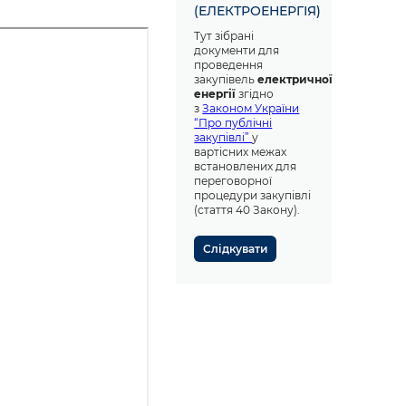
(ЕЛЕКТРОЕНЕРГІЯ)
Тут зібрані
документи для
проведення
закупівель
електричної
енергії
згідно
з
Законом України
“Про публічні
закупівлі”
у
вартісних межах
встановлених для
переговорної
процедури закупівлі
(стаття 40 Закону).
Слідкувати