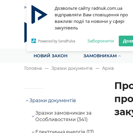
НОВИНИ
СТАТТІ
ІНСТРУ
Дозвольте сайту radnuk.com.ua
відправляти Вам сповіщення про
важливі події та новини у сфері
закупівель
Радник у сфері публічних з
Все для закупівель на одному порталі
Заборонити
Доз
Powered by SendPulse
НОВИЙ ЗАКОН
ЗАМОВНИКАМ
Головна
Зразки документів
Архів
Про
про
Зразки документів
зак
Зразки замовникам за
Особливостями (341)
Електрична енергія (17)