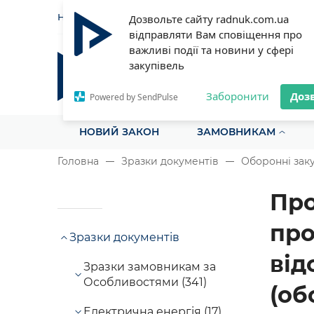
НОВИНИ
СТАТТІ
ІНСТРУ
Дозвольте сайту radnuk.com.ua
відправляти Вам сповіщення про
важливі події та новини у сфері
закупівель
Радник у сфері публічних з
Все для закупівель на одному порталі
Заборонити
Доз
Powered by SendPulse
НОВИЙ ЗАКОН
ЗАМОВНИКАМ
Головна
Зразки документів
Оборонні заку
Про
про
Зразки документів
від
Зразки замовникам за
Особливостями (341)
(об
Електрична енергія (17)