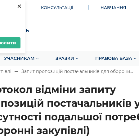
×
МЕНТИ
КОНСУЛЬТАЦІЇ
НАВЧАННЯ
акупівель
волити
УЧАСНИКАМ
ЗРАЗКИ
ПРАВОВА БАЗА
півлі
Запит пропозицій постачальників для оборони...
токол відміни запиту
позицій постачальників у
сутності подальшої потре
оронні закупівлі)