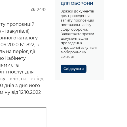
ДЛЯ ОБОРОНИ
2492
Зразки документів
для проведення
запиту пропозицій
иту пропозицій
постачальників у
сфері оборони.
ні закупівлі)
Завантажте зразки
нного каталогу,
документів для
проведення
09.2020 № 822, з
спрощеної закупівлі
 на період дії
в оборонному
секторі
ю Кабінету
нями), та
Слідкувати
т і послуг для
упівлі», на період
0 днів з дня його
у від 12.10.2022