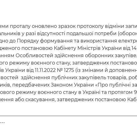
ями проталу оновлено зразок протоколу відміни зап
льників у разі відсутності подальшої потреби (оборон
ідно до Порядку формування та використання електро
женого постановою Кабінету Міністрів України від 14.
нням Особливостей здійснення оборонних закупівель
ого режиму воєнного стану, затверджених постаново
ів України від 11.11.2022 № 1275 (із змінами й доповнен
остей здійснення публічних закупівель товарів, робі
ків, передбачених Законом України «Про публічні зак
вового режиму воєнного стану в Україні та протягом 9
ння або скасування, затверджених постановою Кабмін