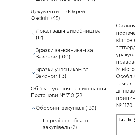
Документи по Юкрейн
Фасіліті (45)
Фахівц
Локалізація виробництва
постача
(12)
відпов
затверд
Зразки замовникам за
урахува
Законом (100)
правов
Міністр
Зразки учасникам за
Законом (13)
Особлив
замовни
Обґрунтування на виконання
дії пра
Постанови № 710 (22)
припине
№ 1178.
Оборонні закупівлі (139)
Перелік та обсяги
закупівель (2)