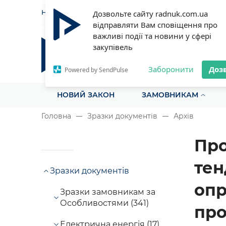
НОВИНИ
СТАТТІ
ІНСТРУ
Дозвольте сайту radnuk.com.ua
відправляти Вам сповіщення про
важливі події та новини у сфері
закупівель
Радник у сфері публічних з
Все для закупівель на одному порталі
Заборонити
Доз
Powered by SendPulse
НОВИЙ ЗАКОН
ЗАМОВНИКАМ
Головна
Зразки документів
Архів
Про
тен
Зразки документів
опр
Зразки замовникам за
Особливостями (341)
про
Електрична енергія (17)