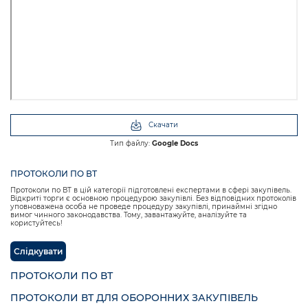
Скачати
Тип файлу:
Google Docs
ПРОТОКОЛИ ПО ВТ
Протоколи по ВТ в цій категорії підготовлені експертами в сфері закупівель.
Відкриті торги є основною процедурою закупівлі. Без відповідних протоколів
уповноважена особа не проведе процедуру закупівлі, принаймні згідно
вимог чинного законодавства. Тому, завантажуйте, аналізуйте та
користуйтесь!
Слідкувати
ПРОТОКОЛИ ПО ВТ
ПРОТОКОЛИ ВТ ДЛЯ ОБОРОННИХ ЗАКУПІВЕЛЬ