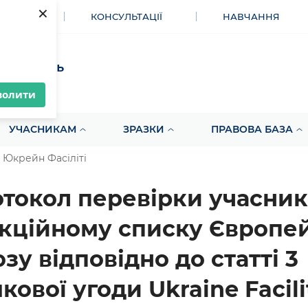
×
МЕНТИ
КОНСУЛЬТАЦІЇ
НАВЧАННЯ
акупівель
волити
УЧАСНИКАМ
ЗРАЗКИ
ПРАВОВА БАЗА
 Юкрейн Фасіліті
токол перевірки учасник
кційному списку Європе
зу відповідно до статті 3
кової угоди Ukraine Facili