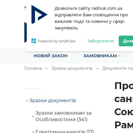
НОВИНИ
СТАТТІ
ІНСТРУ
Дозвольте сайту radnuk.com.ua
відправляти Вам сповіщення про
важливі події та новини у сфері
закупівель
Радник у сфері публічних з
Все для закупівель на одному порталі
Заборонити
Доз
Powered by SendPulse
НОВИЙ ЗАКОН
ЗАМОВНИКАМ
Головна
Зразки документів
Документи по
Про
сан
Зразки документів
Сою
Зразки замовникам за
Особливостями (341)
Рам
Електрична енергія (17)