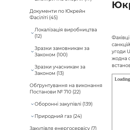
Юкр
Документи по Юкрейн
Фасіліті (45)
Локалізація виробництва
(12)
Фахівц
санкцій
Зразки замовникам за
угоди U
Законом (100)
жодна о
встанов
Зразки учасникам за
Законом (13)
Обґрунтування на виконання
Постанови № 710 (22)
Оборонні закупівлі (139)
Природний газ (24)
Закупівля енергосервісу (7)