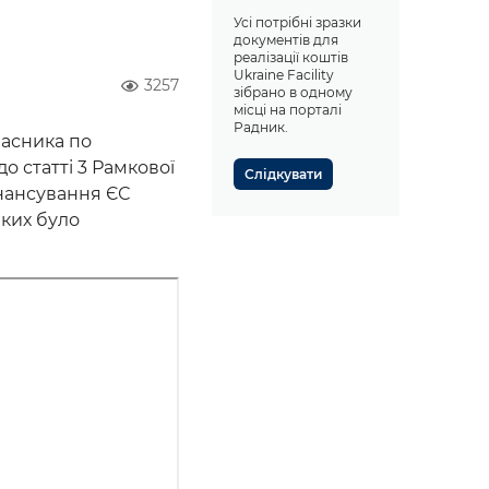
Усі потрібні зразки
документів для
реалізації коштів
Ukraine Facility
3257
зібрано в одному
місці на порталі
Радник.
часника по
о статті 3 Рамкової
Слідкувати
інансування ЄС
яких було