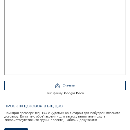
Скачати
Тип файлу:
Google Docs
ПРОЄКТИ ДОГОВОРІВ ВІД ЦЗО
Примірні договори від ЦЗО є чудовим орієнтиром для побудови власного
договору. Вони не є обовʼязковими для застосування, але можуть
використовуватись як зручні проєкти, шаблони документів.