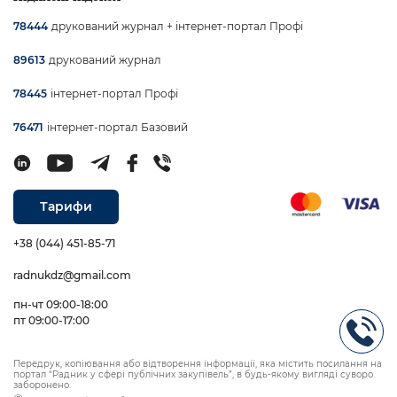
друкований журнал + інтернет-портал Профі
78444
друкований журнал
89613
інтернет-портал Профі
78445
інтернет-портал Базовий
76471
Тарифи
+38 (044) 451-85-71
radnukdz@gmail.com
пн-чт 09:00-18:00
пт 09:00-17:00
Передрук, копіювання або відтворення інформації, яка містить посилання на
портал “Радник у сфері публічних закупівель”, в будь-якому вигляді суворо
заборонено.