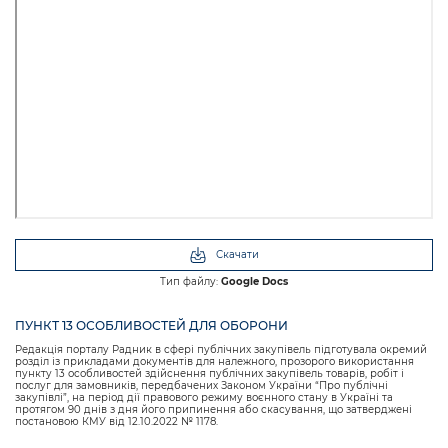
Скачати
Тип файлу:
Google Docs
ПУНКТ 13 ОСОБЛИВОСТЕЙ ДЛЯ ОБОРОНИ
Редакція порталу Радник в сфері публічних закупівель підготувала окремий
розділ із прикладами документів для належного, прозорого використання
пункту 13 особливостей здійснення публічних закупівель товарів, робіт і
послуг для замовників, передбачених Законом України “Про публічні
закупівлі”, на період дії правового режиму воєнного стану в Україні та
протягом 90 днів з дня його припинення або скасування, що затверджені
постановою КМУ від 12.10.2022 № 1178.