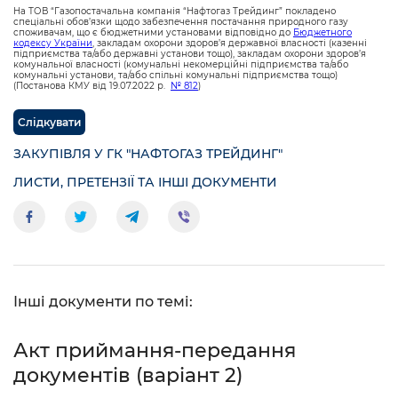
На ТОВ “Газопостачальна компанія “Нафтогаз Трейдинг” покладено
спеціальні обов’язки щодо забезпечення постачання природного газу
споживачам, що є бюджетними установами відповідно до
Бюджетного
кодексу України
, закладам охорони здоров’я державної власності (казенні
підприємства та/або державні установи тощо), закладам охорони здоров’я
комунальної власності (комунальні некомерційні підприємства та/або
комунальні установи, та/або спільні комунальні підприємства тощо)
(Постанова КМУ від 19.07.2022 р.
№ 812
)
Слідкувати
ЗАКУПІВЛЯ У ГК "НАФТОГАЗ ТРЕЙДИНГ"
ЛИСТИ, ПРЕТЕНЗІЇ ТА ІНШІ ДОКУМЕНТИ
Інші документи по темі:
Акт приймання-передання
документів (варіант 2)