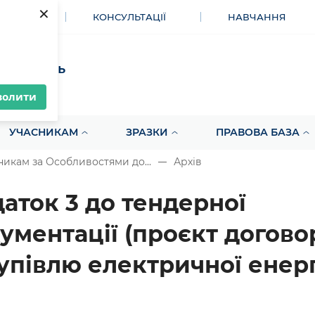
×
МЕНТИ
КОНСУЛЬТАЦІЇ
НАВЧАННЯ
акупівель
волити
УЧАСНИКАМ
ЗРАЗКИ
ПРАВОВА БАЗА
икам за Особливостями до...
Архів
аток 3 до тендерної
ументації (проєкт догово
упівлю електричної енерг