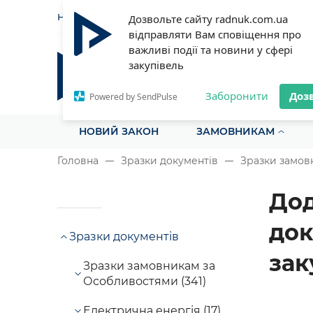
НОВИНИ
СТАТТІ
ІНСТРУ
Дозвольте сайту radnuk.com.ua
відправляти Вам сповіщення про
важливі події та новини у сфері
закупівель
Радник у сфері публічних з
Все для закупівель на одному порталі
Заборонити
Доз
Powered by SendPulse
НОВИЙ ЗАКОН
ЗАМОВНИКАМ
Головна
Зразки документів
Зразки замовн
Дод
док
Зразки документів
зак
Зразки замовникам за
Особливостями (341)
Електрична енергія (17)