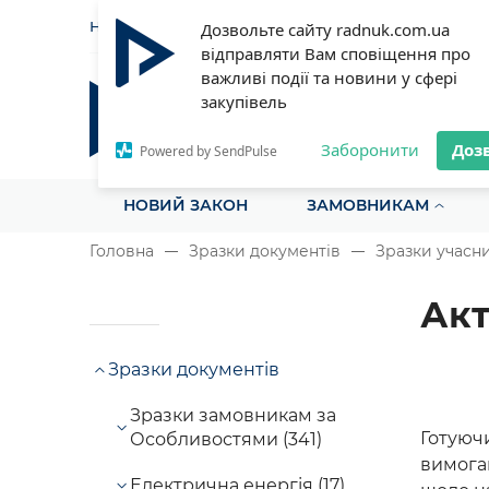
НОВИНИ
СТАТТІ
ІНСТРУ
Дозвольте сайту radnuk.com.ua
відправляти Вам сповіщення про
важливі події та новини у сфері
закупівель
Радник у сфері публічних з
Все для закупівель на одному порталі
Заборонити
Доз
Powered by SendPulse
НОВИЙ ЗАКОН
ЗАМОВНИКАМ
Головна
Зразки документів
Зразки учасн
Акт
Зразки документів
Зразки замовникам за
Готуючи
Особливостями (341)
вимогам
Електрична енергія (17)