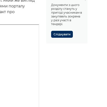
і. Який же вигляд
Документи з цього
цями порталу
розділу стануть у
акт про
пригоді учасникам в
закупівель зокрема
у разі участі в
тендері.
Слідкувати