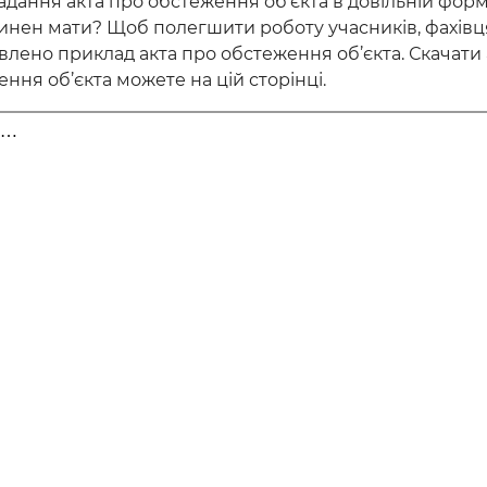
дання акта про обстеження об’єкта в довільній форм
винен мати? Щоб полегшити роботу учасників, фахів
влено приклад акта про обстеження об’єкта. Скачати 
ння об’єкта можете на цій сторінці.