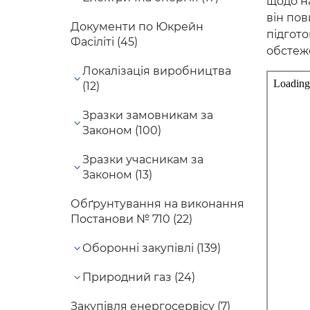
щодо на
він по
Документи по Юкрейн
підгото
Фасіліті (45)
обстеже
Локалізація виробництва
(12)
Зразки замовникам за
Законом (100)
Зразки учасникам за
Законом (13)
Обґрунтування на виконання
Постанови № 710 (22)
Оборонні закупівлі (139)
Природний газ (24)
Закупівля енергосервісу (7)