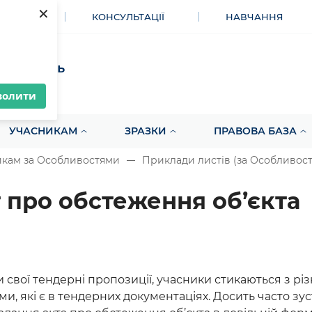
×
МЕНТИ
КОНСУЛЬТАЦІЇ
НАВЧАННЯ
акупівель
волити
УЧАСНИКАМ
ЗРАЗКИ
ПРАВОВА БАЗА
икам за Особливостями
Приклади листів (за Особливос
 про обстеження об’єкта
 свої тендерні пропозиції, учасники стикаються з р
и, які є в тендерних документаціях. Досить часто зу