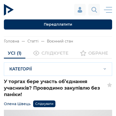
Передплатити
Головна
Статті
Воєнний стан
УСІ (1)
СЛІДКУЄТЕ
ОБРАНЕ
КАТЕГОРІЇ
У торгах бере участь об’єднання
учасників? Проводимо закупівлю без
паніки!
Олена Швець
Слідкувати