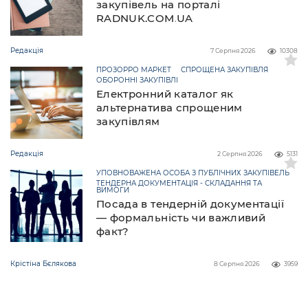
закупівель на порталі
RADNUK.COM.UA
Редакція
7 Серпня 2026
10308
ПРОЗОРРО МАРКЕТ
СПРОЩЕНА ЗАКУПІВЛЯ
ОБОРОННІ ЗАКУПІВЛІ
Електронний каталог як
альтернатива спрощеним
закупівлям
Редакція
2 Серпня 2026
5131
УПОВНОВАЖЕНА ОСОБА З ПУБЛІЧНИХ ЗАКУПІВЕЛЬ
ТЕНДЕРНА ДОКУМЕНТАЦІЯ - СКЛАДАННЯ ТА
ВИМОГИ
Посада в тендерній документації
— формальність чи важливий
факт?
Крістіна Бєлякова
8 Серпня 2026
3959