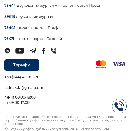
друкований журнал + інтернет-портал Профі
78444
друкований журнал
89613
інтернет-портал Профі
78445
інтернет-портал Базовий
76471
Тарифи
+38 (044) 451-85-71
radnukdz@gmail.com
пн-чт 09:00-18:00
пт 09:00-17:00
Передрук, копіювання або відтворення інформації, яка містить посилання на
портал “Радник у сфері публічних закупівель”, в будь-якому вигляді суворо
заборонено.
Радник у сфері публічних закупівель, 2024. Всі права захищені.