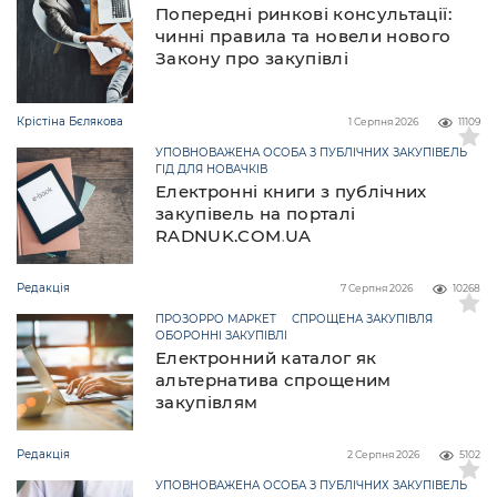
Попередні ринкові консультації:
чинні правила та новели нового
Закону про закупівлі
Крістіна Бєлякова
1 Серпня 2026
11109
УПОВНОВАЖЕНА ОСОБА З ПУБЛІЧНИХ ЗАКУПІВЕЛЬ
ГІД ДЛЯ НОВАЧКІВ
Електронні книги з публічних
закупівель на порталі
RADNUK.COM.UA
Редакція
7 Серпня 2026
10268
ПРОЗОРРО МАРКЕТ
СПРОЩЕНА ЗАКУПІВЛЯ
ОБОРОННІ ЗАКУПІВЛІ
Електронний каталог як
альтернатива спрощеним
закупівлям
Редакція
2 Серпня 2026
5102
УПОВНОВАЖЕНА ОСОБА З ПУБЛІЧНИХ ЗАКУПІВЕЛЬ