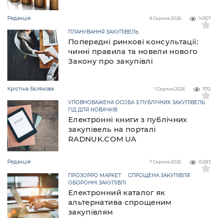
Редакція
9 Серпня 2026
14307
ПЛАНУВАННЯ ЗАКУПІВЕЛЬ
Попередні ринкові консультації:
чинні правила та новели нового
Закону про закупівлі
Крістіна Бєлякова
1 Серпня 2026
11112
УПОВНОВАЖЕНА ОСОБА З ПУБЛІЧНИХ ЗАКУПІВЕЛЬ
ГІД ДЛЯ НОВАЧКІВ
Електронні книги з публічних
закупівель на порталі
RADNUK.COM.UA
Редакція
7 Серпня 2026
10283
ПРОЗОРРО МАРКЕТ
СПРОЩЕНА ЗАКУПІВЛЯ
ОБОРОННІ ЗАКУПІВЛІ
Електронний каталог як
альтернатива спрощеним
закупівлям