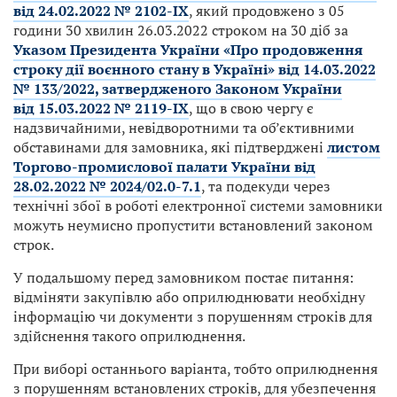
від 24.02.2022 № 2102-IX
, який продовжено з 05
години 30 хвилин 26.03.2022 строком на 30 діб за
Указом Президента України «Про продовження
строку дії воєнного стану в Україні» від 14.03.2022
№ 133/2022, затвердженого Законом України
від 15.03.2022 № 2119-IX
, що в свою чергу є
надзвичайними, невідворотними та об’єктивними
обставинами для замовника, які підтверджені
листом
Торгово-промислової палати України від
28.02.2022 № 2024/02.0-7.1
, та подекуди через
технічні збої в роботі електронної системи замовники
можуть неумисно пропустити встановлений законом
строк.
У подальшому перед замовником постає питання:
відміняти закупівлю або оприлюднювати необхідну
інформацію чи документи з порушенням строків для
здійснення такого оприлюднення.
При виборі останнього варіанта, тобто оприлюднення
з порушенням встановлених строків, для убезпечення