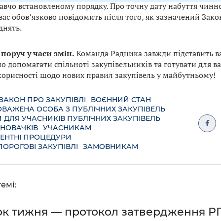
авчо встановленому порядку. Про точну дату набуття чинно
вас обовʼязково повідомить після того, як зазначений Зак
нять.
поруч у часи змін.
Команда Радника завжди підставить ва
 допомагати спільноті закупівельників та готувати для вас
 корисності щодо нових правил закупівель у майбутньому!
ЗАКОН ПРО ЗАКУПІВЛІ
ВОЄННИЙ СТАН
ВАЖЕНА ОСОБА З ПУБЛІЧНИХ ЗАКУПІВЕЛЬ
 ДЛЯ УЧАСНИКІВ ПУБЛІЧНИХ ЗАКУПІВЕЛЬ
 НОВАЧКІВ
УЧАСНИКАМ
ЕНТНІ ПРОЦЕДУРИ
ОРОГОВІ ЗАКУПІВЛІ
ЗАМОВНИКАМ
емі:
ок тижня — протокол затвердження Р