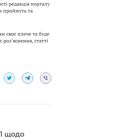
сті редакція порталу
он приймуть та
м своє плече та буде
 роз’яснення, статті
П щодо