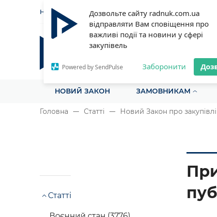
НОВИНИ
СТАТТІ
ІНСТРУ
Дозвольте сайту radnuk.com.ua
відправляти Вам сповіщення про
важливі події та новини у сфері
закупівель
Радник у сфері публічних з
Все для закупівель на одному порталі
Заборонити
Доз
Powered by SendPulse
НОВИЙ ЗАКОН
ЗАМОВНИКАМ
Головна
Статті
Новий Закон про закупівлі
При
пуб
Статті
Воєнний стан (3776)