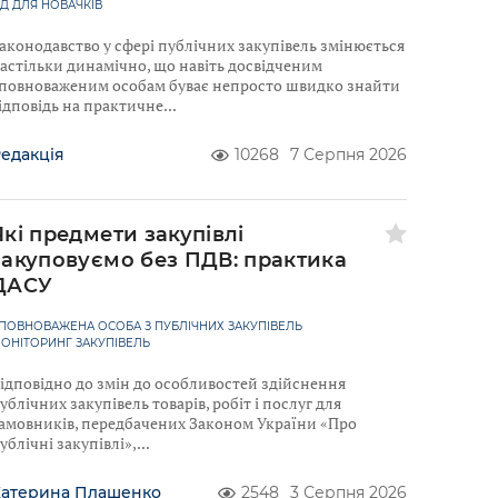
ІД ДЛЯ НОВАЧКІВ
аконодавство у сфері публічних закупівель змінюється
астільки динамічно, що навіть досвідченим
повноваженим особам буває непросто швидко знайти
ідповідь на практичне
едакція
10268
7 Серпня 2026
Які предмети закупівлі
закуповуємо без ПДВ: практика
ДАСУ
ПОВНОВАЖЕНА ОСОБА З ПУБЛІЧНИХ ЗАКУПІВЕЛЬ
ОНІТОРИНГ ЗАКУПІВЕЛЬ
ідповідно до змін до особливостей здійснення
ублічних закупівель товарів, робіт і послуг для
амовників, передбачених Законом України «Про
ублічні закупівлі»,
Катерина Плашенко
2548
3 Серпня 2026