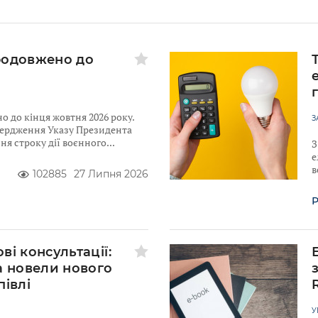
родовжено до
 до кінця жовтня 2026 року.
З
твердження Указу Президента
я строку дії воєнного
З
е
в
102885
27 Липня 2026
Р
ві консультації:
а новели нового
півлі
У