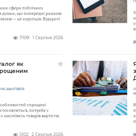
Г
ники сфери публічних
З
я думки, що попередні ринкові
н
івлею — це корупція. Відкриті
у
в
11109
1 Серпня 2026
Р
талог як
прощеним
НА ЗАКУПІВЛЯ
У
М
 Особливостей спрощені
В
астосовуються, потреба у
п
 закупівель товарів вартістю
з
п
5102
2 Серпня 2026