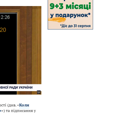
ті (див. «
Коли
»
») та підписання у