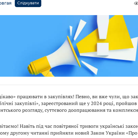
овгая
Слідкувати
«цікаво» працювати в закупівлях! Певно, ви вже чули, що 
блічні закупівлі», зареєстрований ще у 2024 році, пройшо
нтського розгляду, суттєвого доопрацювання та комплексн
вітаємо! Навіть під час повітряної тривоги українські зако
ому другому читанні прийняли новий Закон України «Про п