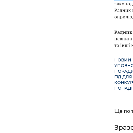
законод
Радник 
оприлюд
Радник 
невпинно
та інші
НОВИЙ 
УПОВНО
ПОРАДИ
ГІД ДЛЯ
КОНКУР
ПОНАДП
Ще по т
Зраз