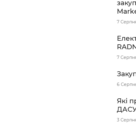
закуп
Mark
7 Серпн
Елект
RADN
7 Серпн
Закуп
6 Серпн
Які п
ДАС
3 Серпн