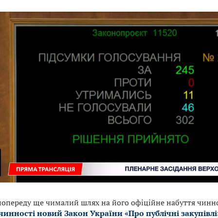
попереду ще чималий шлях на його офіційне набуття чиннос
чинності новий Закон України «Про публічні закупівлі