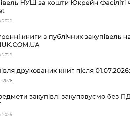
івель НУШ за кошти Юкрейн Фасіліті ч
et
я 2026
ронні книги з публічних закупівель н
UK.COM.UA
я 2026
івля друкованих книг після 01.07.2026
я 2026
редмети закупівлі закуповуємо без П
У
я 2026