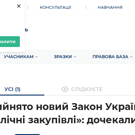
×
МЕНТИ
КОНСУЛЬТАЦІЇ
НАВЧАННЯ
акупівель
волити
УЧАСНИКАМ
ЗРАЗКИ
ПРАВОВА БАЗА
УСІ (1)
СЛІДКУЄТЕ
йнято новий Закон Украї
лічні закупівлі»: дочекал