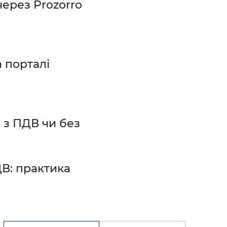
ерез Prozorro
а порталі
: з ПДВ чи без
ДВ: практика