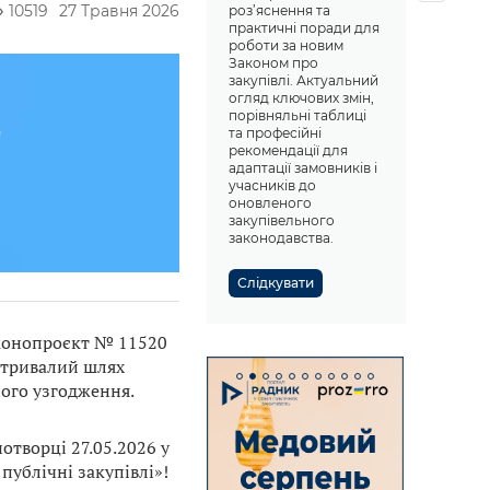
10519
27 Травня 2026
роз’яснення та
практичні поради для
роботи за новим
Законом про
закупівлі. Актуальний
огляд ключових змін,
порівняльні таблиці
та професійні
рекомендації для
адаптації замовників і
учасників до
оновленого
закупівельного
законодавства.
Слідкувати
законопроєкт № 11520
в тривалий шлях
ого узгодження.
нотворці 27.05.2026 у
ублічні закупівлі»!