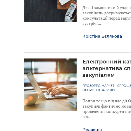
Деякі замовники й учас
закупівель дотримуютьс
консультації перед закуп
зустрічі
Крістіна Бєлякова
Електронний ка
альтернатива с
закупівлям
ПРОЗОРРО МАРКЕТ
СПРОЩЕ
ОБОРОННІ ЗАКУПІВЛІ
Попри те що під час дії
закупівлі фактично не з
проведенні конкурентних
від
Редакція