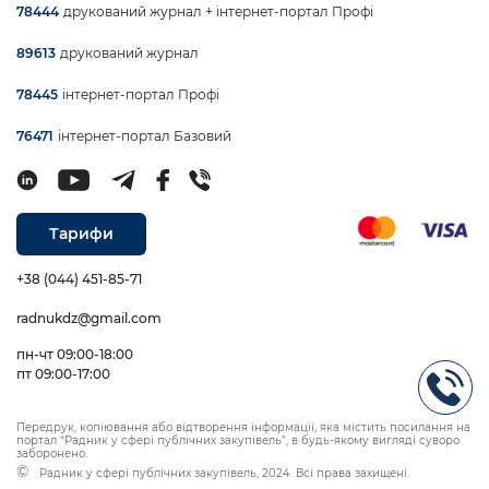
друкований журнал + інтернет-портал Профі
78444
друкований журнал
89613
інтернет-портал Профі
78445
інтернет-портал Базовий
76471
Тарифи
+38 (044) 451-85-71
radnukdz@gmail.com
пн-чт 09:00-18:00
пт 09:00-17:00
Передрук, копіювання або відтворення інформації, яка містить посилання на
портал “Радник у сфері публічних закупівель”, в будь-якому вигляді суворо
заборонено.
Радник у сфері публічних закупівель, 2024. Всі права захищені.