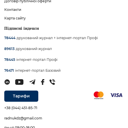
Договір публічної оферти
Контакти
Карта сайту
Підписні індекси
друкований журнал + інтернет-портал Профі
78444
друкований журнал
89613
інтернет-портал Профі
78445
інтернет-портал Базовий
76471
Тарифи
+38 (044) 451-85-71
radnukdz@gmail.com
пн-чт 09:00-18:00