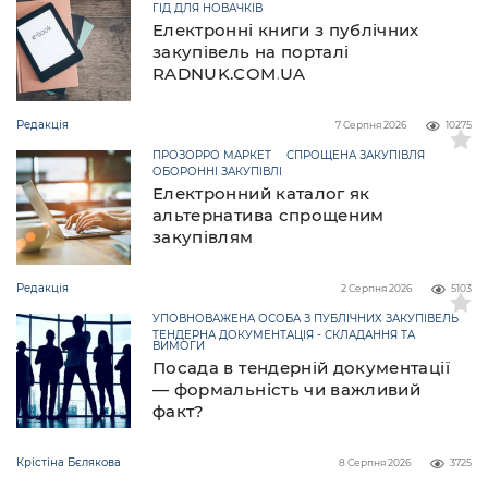
ГІД ДЛЯ НОВАЧКІВ
Електронні книги з публічних
закупівель на порталі
RADNUK.COM.UA
Редакція
7 Серпня 2026
10275
ПРОЗОРРО МАРКЕТ
СПРОЩЕНА ЗАКУПІВЛЯ
ОБОРОННІ ЗАКУПІВЛІ
Електронний каталог як
альтернатива спрощеним
закупівлям
Редакція
2 Серпня 2026
5103
УПОВНОВАЖЕНА ОСОБА З ПУБЛІЧНИХ ЗАКУПІВЕЛЬ
ТЕНДЕРНА ДОКУМЕНТАЦІЯ - СКЛАДАННЯ ТА
ВИМОГИ
Посада в тендерній документації
— формальність чи важливий
факт?
Крістіна Бєлякова
8 Серпня 2026
3725