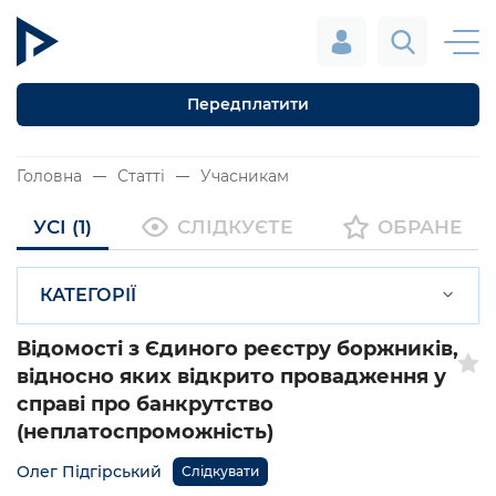
Передплатити
Головна
Статті
Учасникам
УСІ (1)
СЛІДКУЄТЕ
ОБРАНЕ
КАТЕГОРІЇ
Відомості з Єдиного реєстру боржників,
відносно яких відкрито провадження у
справі про банкрутство
(неплатоспроможність)
Олег Підгірський
Слідкувати