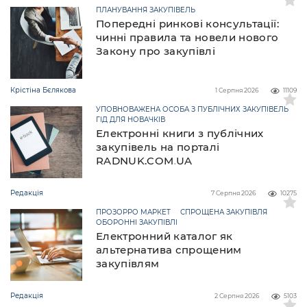
ПЛАНУВАННЯ ЗАКУПІВЕЛЬ
Попередні ринкові консультації:
чинні правила та новели нового
Закону про закупівлі
Крістіна Бєлякова
1 Серпня 2026
11109
УПОВНОВАЖЕНА ОСОБА З ПУБЛІЧНИХ ЗАКУПІВЕЛЬ
ГІД ДЛЯ НОВАЧКІВ
Електронні книги з публічних
закупівель на порталі
RADNUK.COM.UA
Редакція
7 Серпня 2026
10275
ПРОЗОРРО МАРКЕТ
СПРОЩЕНА ЗАКУПІВЛЯ
ОБОРОННІ ЗАКУПІВЛІ
Електронний каталог як
альтернатива спрощеним
закупівлям
Редакція
2 Серпня 2026
5103