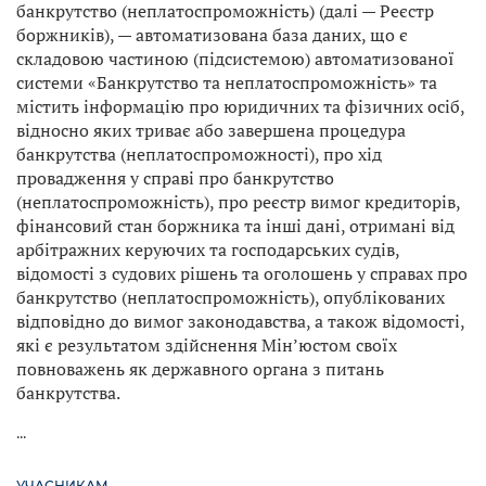
банкрутство (неплатоспроможність) (далі — Реєстр
боржників), — автоматизована база даних, що є
складовою частиною (підсистемою) автоматизованої
системи «Банкрутство та неплатоспроможність» та
містить інформацію про юридичних та фізичних осіб,
відносно яких триває або завершена процедура
банкрутства (неплатоспроможності), про хід
провадження у справі про банкрутство
(неплатоспроможність), про реєстр вимог кредиторів,
фінансовий стан боржника та інші дані, отримані від
арбітражних керуючих та господарських судів,
відомості з судових рішень та оголошень у справах про
банкрутство (неплатоспроможність), опублікованих
відповідно до вимог законодавства, а також відомості,
які є результатом здійснення Мін’юстом своїх
повноважень як державного органа з питань
банкрутства.
...
УЧАСНИКАМ