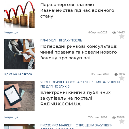
Першочергові платежі
Казначейства під час воєнного
стану
Редакція
9 Серпня 2026
14433
ПЛАНУВАННЯ ЗАКУПІВЕЛЬ
Попередні ринкові консультації:
чинні правила та новели нового
Закону про закупівлі
Крістіна Бєлякова
1 Серпня 2026
11156
УПОВНОВАЖЕНА ОСОБА З ПУБЛІЧНИХ ЗАКУПІВЕЛЬ
ГІД ДЛЯ НОВАЧКІВ
Електронні книги з публічних
закупівель на порталі
RADNUK.COM.UA
Редакція
7 Серпня 2026
10308
ПРОЗОРРО МАРКЕТ
СПРОЩЕНА ЗАКУПІВЛЯ