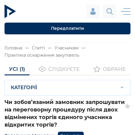
Передплатити
Головна
Статті
Учасникам
Практика оскарження закупівель
УСІ (1)
СЛІДКУЄТЕ
ОБРАНЕ
КАТЕГОРІЇ
Чи зобов’язаний замовник запрошувати
на переговорну процедуру після двох
відмінених торгів єдиного учасника
відкритих торгів?