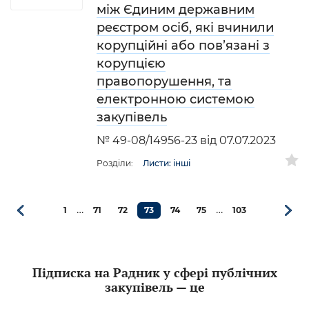
між Єдиним державним
реєстром осіб, які вчинили
корупційні або пов’язані з
корупцією
правопорушення, та
електронною системою
закупівель
№ 49-08/14956-23 від 07.07.2023
Розділи:
Листи: інші
…
…
1
71
72
73
74
75
103
Підписка на Радник у сфері публічних
закупівель — це