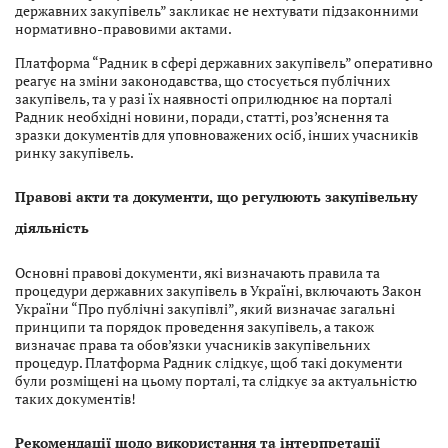
державних закупівель” закликає не нехтувати підзаконними
нормативно-правовими актами.
Платформа “Радник в сфері державних закупівель” оперативно
реагує на зміни законодавства, що стосується публічних
закупівель, та у разі їх наявності оприлюднює на порталі
Радник необхідні новини, поради, статті, роз’яснення та
зразки документів для уповноважених осіб, інших учасників
ринку закупівель.
Правові акти та документи, що регулюють закупівельну
діяльність
Основні правові документи, які визначають правила та
процедури державних закупівель в Україні, включають Закон
України “Про публічні закупівлі”, який визначає загальні
принципи та порядок проведення закупівель, а також
визначає права та обов’язки учасників закупівельних
процедур. Платформа Радник слідкує, щоб такі документи
були розміщені на цьому порталі, та слідкує за актуальністю
таких документів!
Рекомендації щодо використання та інтерпретації