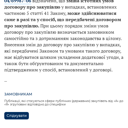
04/69987-06
відзначено, що
зміна істотних умов
договору про закупівлю
у випадках, встановлених
частиною 5 статті 41 Закону,
може здійснюватися
саме
в разі та у спосіб, що передбачені договором
про закупівлю.
При цьому порядок зміни умов
договору про закупівлю визначається замовником
самостійно та з дотриманням законодавства в цілому.
Внесення змін до договору про закупівлю у випадках,
які передбачені Законом та умовами такого договору,
має відбуватися шляхом укладення додаткової угоди, а
також бути обґрунтованим та документально
підтвердженим у спосіб, встановлений у договорі.
...
ЗАМОВНИКАМ
Публікації, які стосуються сфери публічних (державних) закупівель від «А» до
«Я» згруповані відповідно до специфіки
Слідкувати