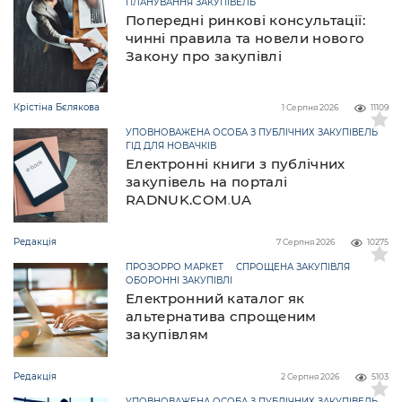
ПЛАНУВАННЯ ЗАКУПІВЕЛЬ
Попередні ринкові консультації:
чинні правила та новели нового
Закону про закупівлі
Крістіна Бєлякова
1 Серпня 2026
11109
УПОВНОВАЖЕНА ОСОБА З ПУБЛІЧНИХ ЗАКУПІВЕЛЬ
ГІД ДЛЯ НОВАЧКІВ
Електронні книги з публічних
закупівель на порталі
RADNUK.COM.UA
Редакція
7 Серпня 2026
10275
ПРОЗОРРО МАРКЕТ
СПРОЩЕНА ЗАКУПІВЛЯ
ОБОРОННІ ЗАКУПІВЛІ
Електронний каталог як
альтернатива спрощеним
закупівлям
Редакція
2 Серпня 2026
5103
УПОВНОВАЖЕНА ОСОБА З ПУБЛІЧНИХ ЗАКУПІВЕЛЬ