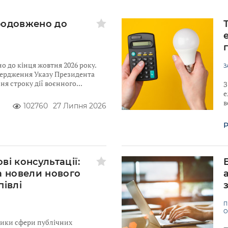
родовжено до
 до кінця жовтня 2026 року.
З
твердження Указу Президента
я строку дії воєнного
З
е
в
102760
27 Липня 2026
Р
ві консультації:
а новели нового
півлі
П
О
ники сфери публічних