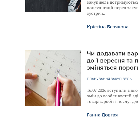
закупівель дотримуютьс
консультації перед закуп
зустрічі
Крістіна Бєлякова
Чи додавати вар
до 1 вересня та 
зміняться порог
ПЛАНУВАННЯ ЗАКУПІВЕЛЬ
16.07.2026 вступили в ді
змін до особливостей зд
товарів, робіт і послуг 
Ганна Довгая