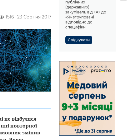
публічних
(державних)
закупівель від «А» до
1516
23 Серпня 2017
«Я» згруповані
відповідно до
специфіки
Слідкувати
і не відбулися
енні повторної
замовник змінив
оги. Якщо