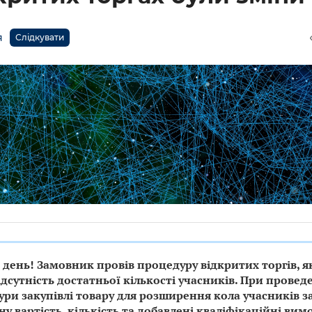
я
Слідкувати
день! Замовник провів процедуру відкритих торгів, як
ідсутність достатньої кількості учасників. При провед
ри закупівлі товару для розширення кола учасників 
ну вартість, кількість та добавлені кваліфікаційні вим