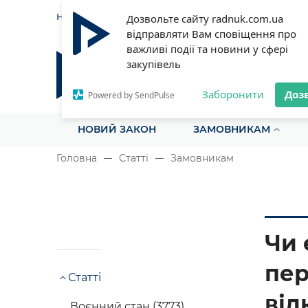
НОВИНИ
СТАТТІ
ІНСТРУ
Дозвольте сайту radnuk.com.ua
відправляти Вам сповіщення про
важливі події та новини у сфері
закупівель
Радник у сфері публічних з
Все для закупівель на одному порталі
Заборонити
Доз
Powered by SendPulse
НОВИЙ ЗАКОН
ЗАМОВНИКАМ
Головна
Статті
Замовникам
Чи 
пер
Статті
від
Воєнний стан (3773)