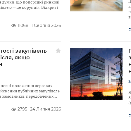
П
я думки, що попередні ринкові
з
івлею — це корупція. Відкриті
п
в
11068
1 Серпня 2026
Р
тості закупівель
після, якщо
и
З
ю певні положення чергових
ійснення публічних закупівель
Я
для замовників, передбачених
З
(
2795
24 Липня 2026
Р