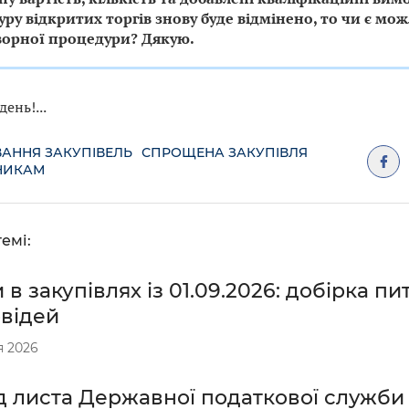
ру відкритих торгів знову буде відмінено, то чи є м
ворної процедури? Дякую.
ень!...
АННЯ ЗАКУПІВЕЛЬ
СПРОЩЕНА ЗАКУПІВЛЯ
НИКАМ
емі:
 в закупівлях із 01.09.2026: добірка пи
овідей
я 2026
 листа Державної податкової служби в