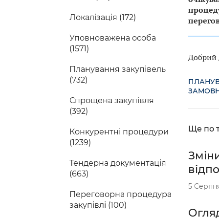
процеду
Локалізація (172)
перего
Уповноважена особа
(1571)
Добрий д
Планування закупівель
(732)
ПЛАНУВ
ЗАМОВ
Спрощена закупівля
(392)
Ще по т
Конкурентні процедури
(1239)
Зміни
Тендерна документація
відп
(663)
5 Серпн
Переговорна процедура
закупівлі (100)
Огляд