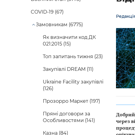
COVID-19 (67)
Редакці
Замовникам (6775)
Як визначити код ДК
021:2015 (15)
Топ запитань тижня (23)
Закупівлі DREAM (11)
Ukraine Facility закупівлі
(126)
Прозорро Маркет (197)
Прямі договори за
Добрий 
Особливостями (141)
через в
процеду
Казна (84)
очікува