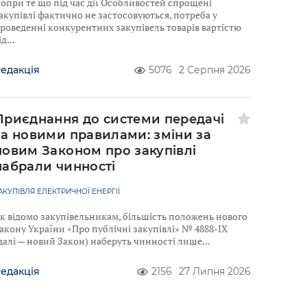
опри те що під час дії Особливостей спрощені
акупівлі фактично не застосовуються, потреба у
роведенні конкурентних закупівель товарів вартістю
ід
едакція
5076
2 Серпня 2026
Приєднання до системи передачі
за новими правилами: зміни за
новим Законом про закупівлі
набрали чинності
АКУПІВЛЯ ЕЛЕКТРИЧНОЇ ЕНЕРГІЇ
к відомо закупівельникам, більшість положень нового
акону України «Про публічні закупівлі» № 4888-IX
далі — новий Закон) наберуть чинності лише
едакція
2156
27 Липня 2026