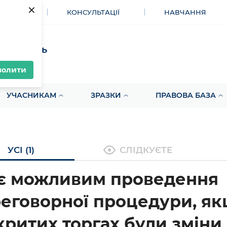
×
МЕНТИ
КОНСУЛЬТАЦІЇ
НАВЧАННЯ
акупівель
волити
УЧАСНИКАМ
ЗРАЗКИ
ПРАВОВА БАЗА
УСІ (1)
СЛІДКУЄТЕ
є можливим проведення
еговорної процедури, як
критих торгах були зміни