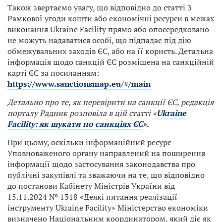
Також звертаємо увагу, що відповідно до статті 3
Рамкової угоди кошти або економічні ресурси в межах
виконання Ukraine Facility прямо або опосередковано
не можуть надаватися особі, що підпадає під дію
обмежувальних заходів ЄС, або на її користь. Детальна
інформація щодо санкцій ЄС розміщена на санкційній
карті ЄС за посиланням:
https://www.sanctionsmap.eu/#/main
Детально про те, як перевірити на санкції ЄС, редакція
порталу Радник розповіла в цій статті «
Ukraine
Facility: як шукати по санкціях ЄС
».
При цьому, оскільки інформаційний ресурс
Уповноваженого органу направлений на поширення
інформації щодо застосування законодавства про
публічні закупівлі та зважаючи на те, що відповідно
до постанови Кабінету Міністрів України від
15.11.2024 № 1318 «Деякі питання реалізації
інструменту Ukraine Facility» Міністерство економіки
визначено Національним координатором, який діє як