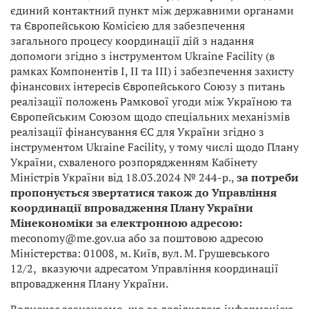
єдиний контактний пункт між державними органами
та Європейською Комісією для забезпечення
загального процесу координації дій з надання
допомоги згідно з інструментом Ukraine Facility (в
рамках Компонентів I, II та III) і забезпечення захисту
фінансових інтересів Європейського Союзу з питань
реалізації положень Рамкової угоди між Україною та
Європейським Союзом щодо спеціальних механізмів
реалізації фінансування ЄС для України згідно з
інструментом Ukraine Facility, у тому числі щодо Плану
України, схваленого розпорядженням Кабінету
Міністрів України від 18.03.2024 № 244-р.,
за потреби
пропонується звертатися також до Управління
координації впровадження Плану України
Мінекономіки за електронною адресою:
meconomy@me.gov.ua або за поштовою адресою
Міністерства: 01008, м. Київ, вул. М. Грушевського
12/2, вказуючи адресатом Управління координації
впровадження Плану України.