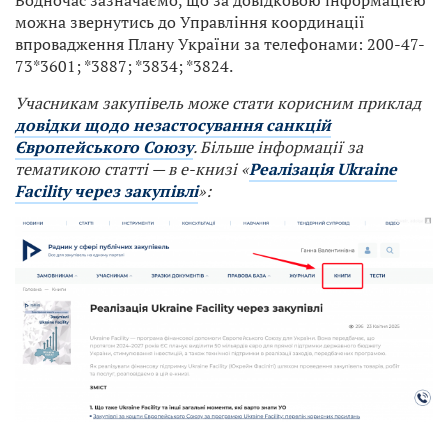
Водночас зазначаємо, що за довідковою інформацією
можна звернутись до Управління координації
впровадження Плану України за телефонами: 200-47-
73*3601; *3887; *3834; *3824.
Учасникам закупівель може стати корисним приклад
довідки щодо незастосування санкцій
Європейського Союзу
. Більше інформації за
тематикою статті — в е-книзі «
Реалізація Ukraine
Facility через закупівлі
»: