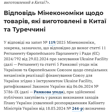
виготовлений в Китаї?».
Відповідь Мінекономіки щодо
товарів, які виготовлені в Китаї
та Туреччині
У відповіді на запит №
119
/2025 Мінекономіки,
зокрема, зазначило, що відповідно до вимог статті 11
Регламенту Європейського Парламенту і Ради (ЄС)
2024/792 від 29.02.2024 про заснування Ukraine Facility
(далі — Регламент) та статті 5 Рамкової угоди між
Україною та Європейським Союзом щодо спеціальних
механізмів реалізації фінансування Союзу для
України згідно з інструментом Ukraine Facility,
ратифікованої Законом України від 06.06.2024 №
3786-IX (далі —
Рамкова угода
), при здійсненні
публічних закупівель у рамках виконання заходів
Плану України (схвалений розпорядженням Кабінету
Міністрів України від 18.03.2024 №
244-р
) визначено