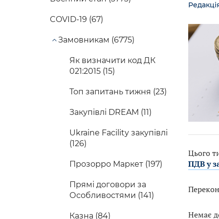
Редакці
COVID-19 (67)
Замовникам (6775)
Як визначити код ДК
021:2015 (15)
Топ запитань тижня (23)
Закупівлі DREAM (11)
Ukraine Facility закупівлі
(126)
Цього т
ПДВ у з
Прозорро Маркет (197)
Прямі договори за
Перекона
Особливостями (141)
Немає до
Казна (84)