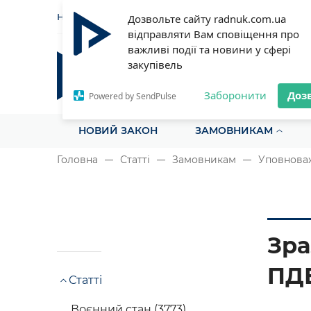
НОВИНИ
СТАТТІ
ІНСТРУ
Дозвольте сайту radnuk.com.ua
відправляти Вам сповіщення про
важливі події та новини у сфері
закупівель
Радник у сфері публічних з
Все для закупівель на одному порталі
Заборонити
Доз
Powered by SendPulse
НОВИЙ ЗАКОН
ЗАМОВНИКАМ
Головна
Статті
Замовникам
Уповноваж
Зра
ПДВ
Статті
Воєнний стан (3773)