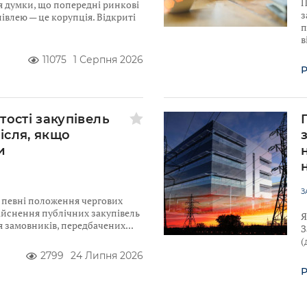
П
я думки, що попередні ринкові
з
івлею — це корупція. Відкриті
п
в
11075
1 Серпня 2026
Р
тості закупівель
після, якщо
и
З
ю певні положення чергових
ійснення публічних закупівель
Я
для замовників, передбачених
З
(
2799
24 Липня 2026
Р