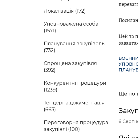
переваг
Локалізація (172)
Посилан
Уповноважена особа
(1571)
Цей та 
заванта
Планування закупівель
(732)
ВОЄННИ
Спрощена закупівля
УПОВНО
(392)
ПЛАНУВ
Конкурентні процедури
(1239)
Ще по т
Тендерна документація
(663)
Закуп
6 Серпн
Переговорна процедура
закупівлі (100)