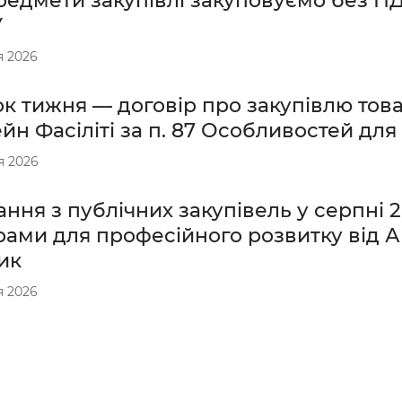
редмети закупівлі закуповуємо без П
У
я 2026
к тижня — договір про закупівлю тов
н Фасіліті за п. 87 Особливостей для
я 2026
ння з публічних закупівель у серпні 2
ами для професійного розвитку від А
ик
я 2026