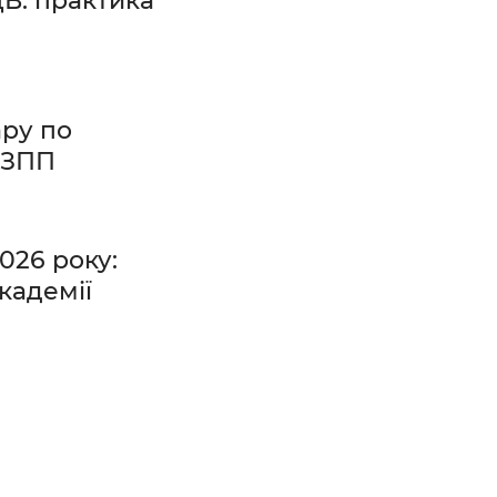
ДВ: практика
ару по
 ЗПП
026 року:
кадемії