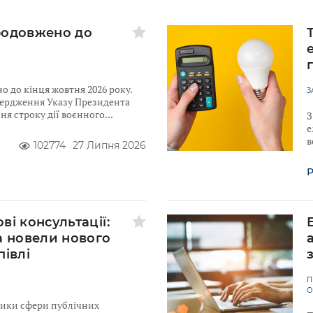
родовжено до
 до кінця жовтня 2026 року.
З
твердження Указу Президента
я строку дії воєнного
З
е
в
102774
27 Липня 2026
Р
ві консультації:
а новели нового
півлі
П
О
ники сфери публічних