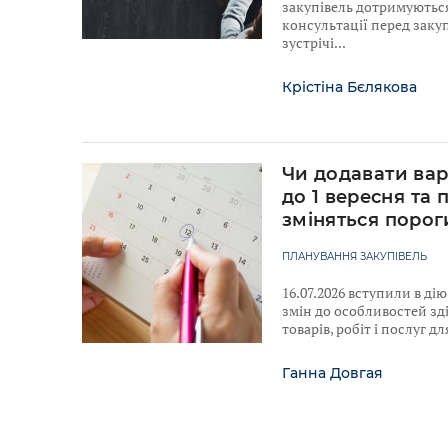
закупівель дотримуютьс
консультації перед закуп
зустрічі
Крістіна Бєлякова
Чи додавати вар
до 1 вересня та 
зміняться порог
ПЛАНУВАННЯ ЗАКУПІВЕЛЬ
16.07.2026 вступили в ді
змін до особливостей зд
товарів, робіт і послуг 
Ганна Довгая