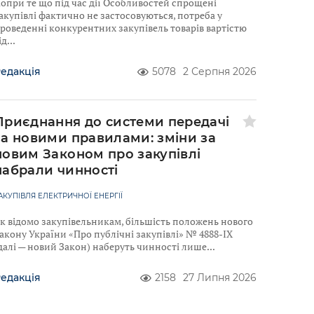
опри те що під час дії Особливостей спрощені
акупівлі фактично не застосовуються, потреба у
роведенні конкурентних закупівель товарів вартістю
ід
едакція
5078
2 Серпня 2026
Приєднання до системи передачі
за новими правилами: зміни за
новим Законом про закупівлі
набрали чинності
АКУПІВЛЯ ЕЛЕКТРИЧНОЇ ЕНЕРГІЇ
к відомо закупівельникам, більшість положень нового
акону України «Про публічні закупівлі» № 4888-IX
далі — новий Закон) наберуть чинності лише
едакція
2158
27 Липня 2026