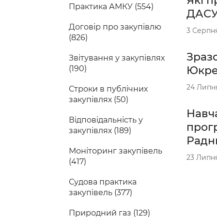
Які п
Практика АМКУ (554)
ДАС
Договір про закупівлю
3 Серпн
(826)
Зразо
Звітування у закупівлях
(190)
Юкрей
24 Липн
Строки в публічних
закупівлях (50)
Навча
Відповідальність у
прогр
закупівлях (189)
Радн
Моніторинг закупівель
23 Липн
(417)
Судова практика
закупівель (377)
Природний газ (129)