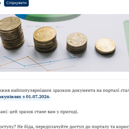
я
Слідкувати
ижня найпопулярнішим зразком документа на порталі ста
акупівлях з 01.07.2026
.
ні: цей зразок стане вам у пригоді.
ступу? Не біда, передплачуйте доступ до порталу та корис