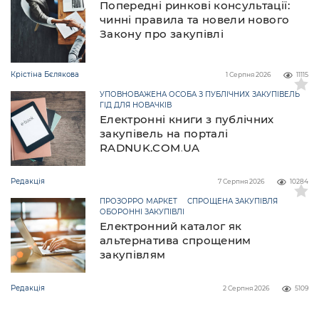
Попередні ринкові консультації:
чинні правила та новели нового
Закону про закупівлі
Крістіна Бєлякова
1 Серпня 2026
11115
УПОВНОВАЖЕНА ОСОБА З ПУБЛІЧНИХ ЗАКУПІВЕЛЬ
ГІД ДЛЯ НОВАЧКІВ
Електронні книги з публічних
закупівель на порталі
RADNUK.COM.UA
Редакція
7 Серпня 2026
10284
ПРОЗОРРО МАРКЕТ
СПРОЩЕНА ЗАКУПІВЛЯ
ОБОРОННІ ЗАКУПІВЛІ
Електронний каталог як
альтернатива спрощеним
закупівлям
Редакція
2 Серпня 2026
5109