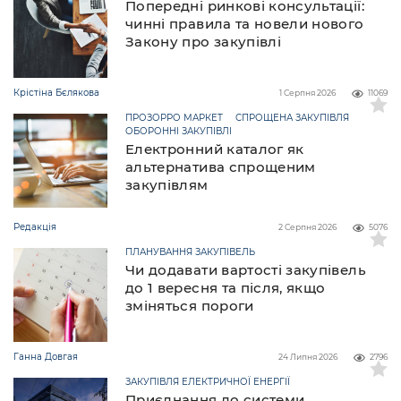
Попередні ринкові консультації:
чинні правила та новели нового
Закону про закупівлі
Крістіна Бєлякова
1 Серпня 2026
11069
ПРОЗОРРО МАРКЕТ
СПРОЩЕНА ЗАКУПІВЛЯ
ОБОРОННІ ЗАКУПІВЛІ
Електронний каталог як
альтернатива спрощеним
закупівлям
Редакція
2 Серпня 2026
5076
ПЛАНУВАННЯ ЗАКУПІВЕЛЬ
Чи додавати вартості закупівель
до 1 вересня та після, якщо
зміняться пороги
Ганна Довгая
24 Липня 2026
2796
ЗАКУПІВЛЯ ЕЛЕКТРИЧНОЇ ЕНЕРГІЇ
Приєднання до системи