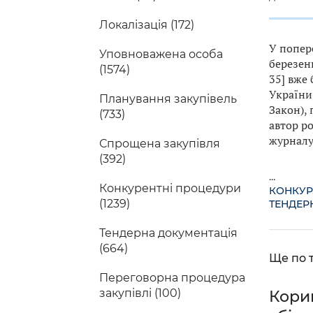
Локалізація (172)
У попер
Уповноважена особа
березень
(1574)
35] вже
України
Планування закупівель
Закон), 
(733)
автор р
журналу
Спрощена закупівля
(392)
...
Конкурентні процедури
КОНКУР
(1239)
ТЕНДЕР
Тендерна документація
(664)
Ще по т
Переговорна процедура
закупівлі (100)
Кориг