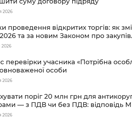
ьшити суму договору підряду
я 2026
и проведення відкритих торгів: як змі
.2026 та за новим Законом про закупів
 2026
с перевірки учасника «Потрібна особл
повноваженої особи
я 2026
хувати поріг 20 млн грн для антикору
рами — з ПДВ чи без ПДВ: відповідь М
я 2026