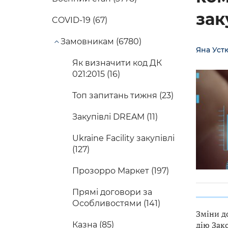
зак
COVID-19 (67)
Замовникам (6780)
Яна Уст
Як визначити код ДК
021:2015 (16)
Топ запитань тижня (23)
Закупівлі DREAM (11)
Ukraine Facility закупівлі
(127)
Прозорро Маркет (197)
Прямі договори за
Особливостями (141)
Зміни д
дію Зак
Казна (85)