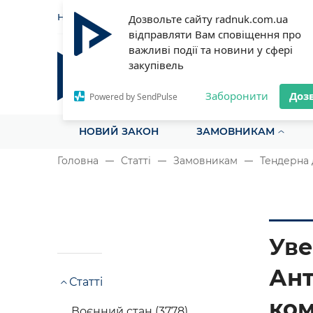
НОВИНИ
СТАТТІ
ІНСТРУ
Дозвольте сайту radnuk.com.ua
відправляти Вам сповіщення про
важливі події та новини у сфері
закупівель
Радник у сфері публічних з
Все для закупівель на одному порталі
Заборонити
Доз
Powered by SendPulse
НОВИЙ ЗАКОН
ЗАМОВНИКАМ
Головна
Статті
Замовникам
Тендерна 
Уве
Ант
Статті
ком
Воєнний стан (3778)