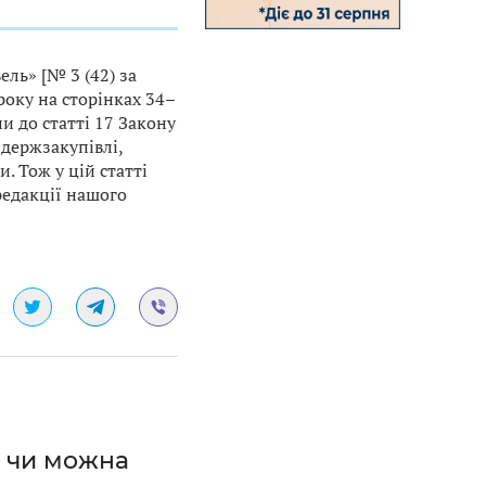
ль» [№ 3 (42) за
року на сторінках 34–
и до статті 17 Закону
 держзакупівлі,
. Тож у цій статті
редакції нашого
: чи можна