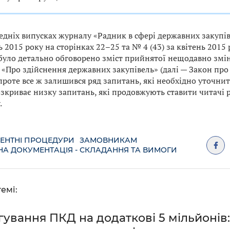
едніх випусках журналу «Радник в сфері державних закупіве
 2015 року на сторінках 22–25 та № 4 (43) за квітень 2015 
 було детально обговорено зміст прийнятої нещодавно змін
 «Про здійснення державних закупівель» (далі — Закон про
проте все ж залишився ряд запитань, які необхідно уточнити
озкриває низку запитань, які продовжують ставити читачі 
.
ЕНТНІ ПРОЦЕДУРИ
ЗАМОВНИКАМ
НА ДОКУМЕНТАЦІЯ - СКЛАДАННЯ ТА ВИМОГИ
емі:
ування ПКД на додаткові 5 мільйонів