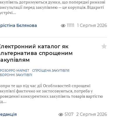
акупівель дотримуються думки, що попередні ринкові
онсультації перед закупівлею — це корупція. Відкриті
устрічі
рістіна Бєлякова
11111
1 Серпня 2026
Електронний каталог як
альтернатива спрощеним
закупівлям
РОЗОРРО МАРКЕТ
СПРОЩЕНА ЗАКУПІВЛЯ
БОРОННІ ЗАКУПІВЛІ
опри те що під час дії Особливостей спрощені
акупівлі фактично не застосовуються, потреба у
роведенні конкурентних закупівель товарів вартістю
ід
едакція
5107
2 Серпня 2026