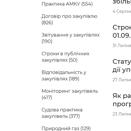
збіл
Практика АМКУ (554)
4 Серпн
Договір про закупівлю
(826)
Строк
01.09
Звітування у закупівлях
(190)
31 Липня
Строки в публічних
закупівлях (50)
Стату
дії у
Відповідальність у
закупівлях (189)
27 Липн
Моніторинг закупівель
Як ра
(417)
прог
Судова практика
23 Липн
закупівель (377)
Природний газ (129)