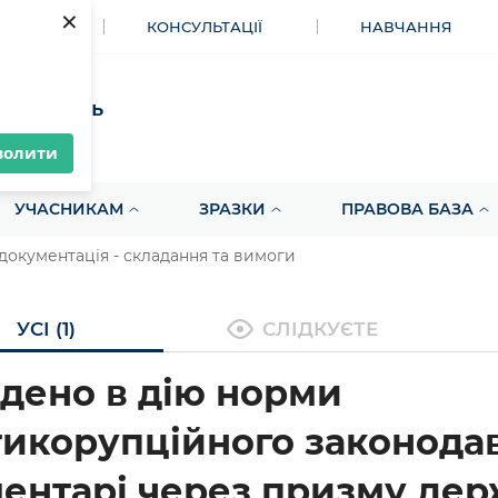
×
МЕНТИ
КОНСУЛЬТАЦІЇ
НАВЧАННЯ
акупівель
волити
УЧАСНИКАМ
ЗРАЗКИ
ПРАВОВА БАЗА
документація - складання та вимоги
УСІ (1)
СЛІДКУЄТЕ
дено в дію норми
икорупційного законодав
ентарі через призму де