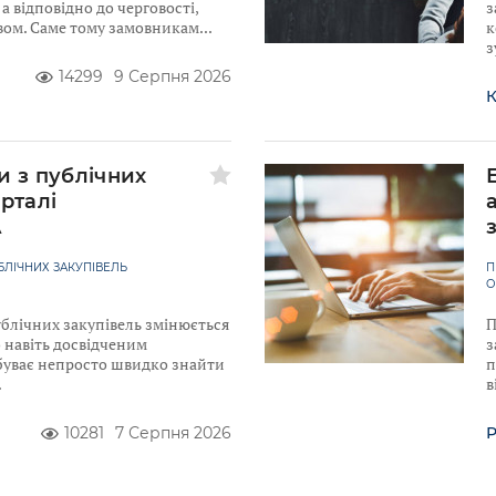
а відповідно до черговості,
з
вом. Саме тому замовникам
к
з
14299
9 Серпня 2026
К
и з публічних
рталі
A
ЛІЧНИХ ЗАКУПІВЕЛЬ
П
О
ублічних закупівель змінюється
П
 навіть досвідченим
з
уває непросто швидко знайти
п
в
10281
7 Серпня 2026
Р