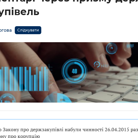
упівель
югова
Слідкувати
о Закону про держзакупівлі набули чинності 26.04.2015 раз
ону про корупцію