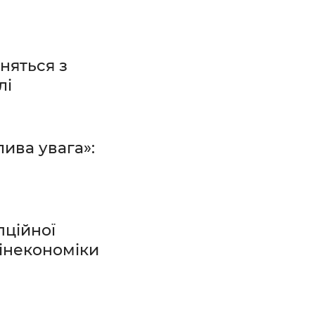
няться з
лі
ива увага»:
пційної
інекономіки