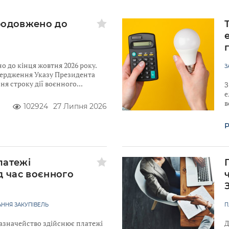
родовжено до
 до кінця жовтня 2026 року.
З
твердження Указу Президента
я строку дії воєнного
З
е
в
102924
27 Липня 2026
Р
латежі
д час воєнного
ННЯ ЗАКУПІВЕЛЬ
П
Казначейство здійснює платежі
Д