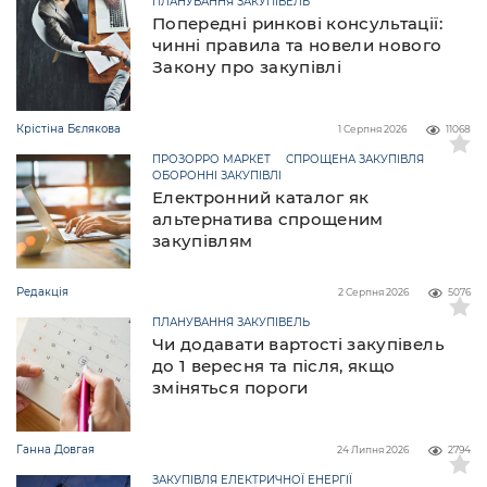
ПЛАНУВАННЯ ЗАКУПІВЕЛЬ
Попередні ринкові консультації:
чинні правила та новели нового
Закону про закупівлі
Крістіна Бєлякова
1 Серпня 2026
11068
ПРОЗОРРО МАРКЕТ
СПРОЩЕНА ЗАКУПІВЛЯ
ОБОРОННІ ЗАКУПІВЛІ
Електронний каталог як
альтернатива спрощеним
закупівлям
Редакція
2 Серпня 2026
5076
ПЛАНУВАННЯ ЗАКУПІВЕЛЬ
Чи додавати вартості закупівель
до 1 вересня та після, якщо
зміняться пороги
Ганна Довгая
24 Липня 2026
2794
ЗАКУПІВЛЯ ЕЛЕКТРИЧНОЇ ЕНЕРГІЇ