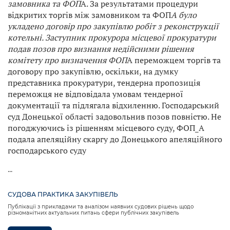
замовника та ФОП
А. За результатами процедури
відкритих торгів між замовником та ФОП
А було
укладено договір про закупівлю робіт з реконструкції
котельні. Заступник прокурора місцевої прокуратури
подав позов про визнання недійсними рішення
комітету про визначення ФОП
А переможцем торгів та
договору про закупівлю, оскільки, на думку
представника прокуратури, тендерна пропозиція
переможця не відповідала умовам тендерної
документації та підлягала відхиленню. Господарський
суд Донецької області задовольнив позов повністю. Не
погоджуючись із рішенням місцевого суду, ФОП_А
подала апеляційну скаргу до Донецького апеляційного
господарського суду
...
СУДОВА ПРАКТИКА ЗАКУПІВЕЛЬ
Публікації з прикладами та аналізом наявних судових рішень щодо
різноманітних актуальних питань сфери публічних закупівель