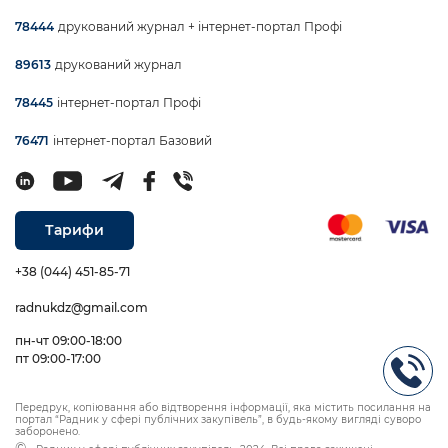
друкований журнал + інтернет-портал Профі
78444
друкований журнал
89613
інтернет-портал Профі
78445
інтернет-портал Базовий
76471
Тарифи
+38 (044) 451-85-71
radnukdz@gmail.com
пн-чт 09:00-18:00
пт 09:00-17:00
Передрук, копіювання або відтворення інформації, яка містить посилання на
портал “Радник у сфері публічних закупівель”, в будь-якому вигляді суворо
заборонено.