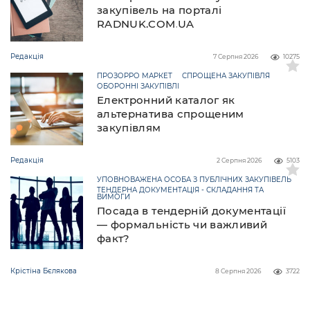
закупівель на порталі
RADNUK.COM.UA
Редакція
7 Серпня 2026
10275
ПРОЗОРРО МАРКЕТ
СПРОЩЕНА ЗАКУПІВЛЯ
ОБОРОННІ ЗАКУПІВЛІ
Електронний каталог як
альтернатива спрощеним
закупівлям
Редакція
2 Серпня 2026
5103
УПОВНОВАЖЕНА ОСОБА З ПУБЛІЧНИХ ЗАКУПІВЕЛЬ
ТЕНДЕРНА ДОКУМЕНТАЦІЯ - СКЛАДАННЯ ТА
ВИМОГИ
Посада в тендерній документації
— формальність чи важливий
факт?
Крістіна Бєлякова
8 Серпня 2026
3722