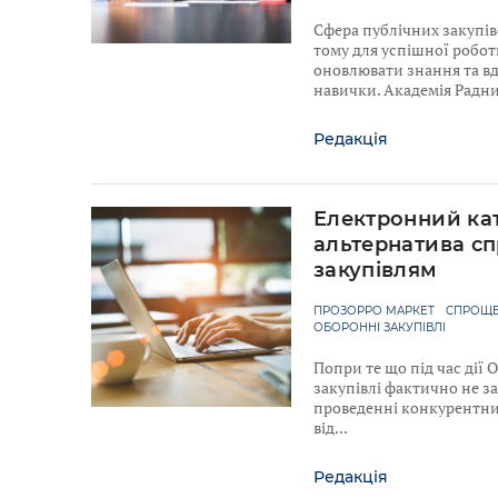
Сфера публічних закупів
тому для успішної робо
оновлювати знання та в
навички. Академія Радн
Редакція
Електронний ка
альтернатива с
закупівлям
ПРОЗОРРО МАРКЕТ
СПРОЩЕ
ОБОРОННІ ЗАКУПІВЛІ
Попри те що під час дії
закупівлі фактично не з
проведенні конкурентних
від
Редакція