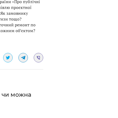
країни «Про публічні
півлю проєктної
 Як замовнику
ртизи тощо?
оточний ремонт по
а кожним об’єктом?
: чи можна