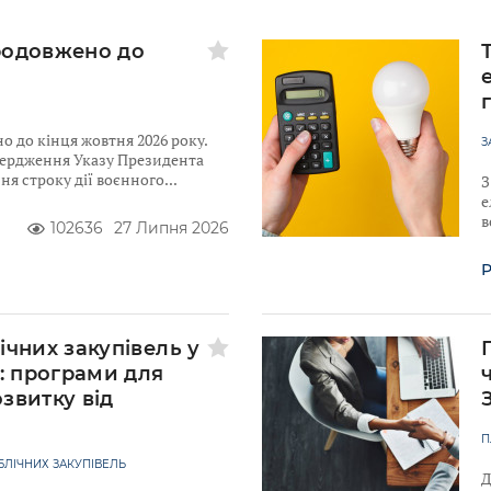
родовжено до
 до кінця жовтня 2026 року.
З
твердження Указу Президента
я строку дії воєнного
З
е
в
102636
27 Липня 2026
Р
ічних закупівель у
у: програми для
звитку від
к
П
ЛІЧНИХ ЗАКУПІВЕЛЬ
Д