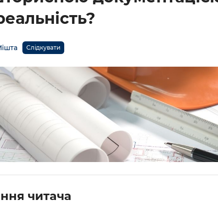
реальність?
Мішта
Слідкувати
ння читача