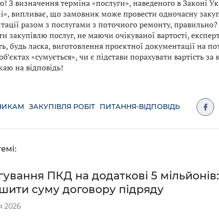
ю! З визначення терміна «послуги», наведеного в Законі У
лі», випливає, що замовник може провести одночасну заку
тації разом з послугами з поточного ремонту, правильно?
ти закупівлю послуг, не маючи очікуваної вартості, експе
ть, будь ласка, виготовлення проєктної документації на п
об’єктах «сумується», чи є підстави порахувати вартість з
каю на відповідь!
НИКАМ
ЗАКУПІВЛЯ РОБІТ
ПИТАННЯ-ВІДПОВІДЬ
емі:
ування ПКД на додаткові 5 мільйонів
ьшити суму договору підряду
я 2026