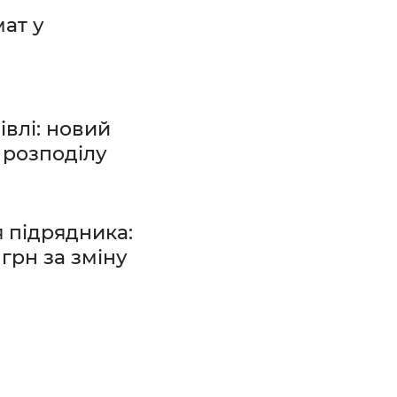
ат у
івлі: новий
 розподілу
 підрядника:
грн за зміну