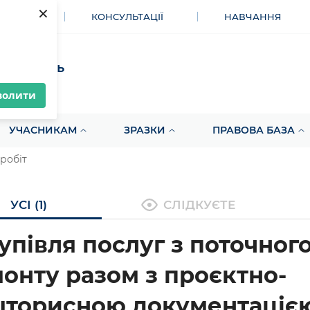
×
МЕНТИ
КОНСУЛЬТАЦІЇ
НАВЧАННЯ
акупівель
волити
УЧАСНИКАМ
ЗРАЗКИ
ПРАВОВА БАЗА
 робіт
УСІ (1)
СЛІДКУЄТЕ
упівля послуг з поточног
онту разом з проєктно-
торисною документацією