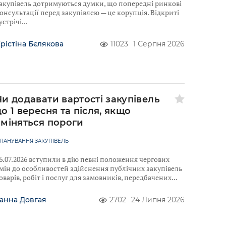
акупівель дотримуються думки, що попередні ринкові
онсультації перед закупівлею — це корупція. Відкриті
устрічі
рістіна Бєлякова
11023
1 Серпня 2026
Чи додавати вартості закупівель
до 1 вересня та після, якщо
зміняться пороги
ЛАНУВАННЯ ЗАКУПІВЕЛЬ
6.07.2026 вступили в дію певні положення чергових
мін до особливостей здійснення публічних закупівель
оварів, робіт і послуг для замовників, передбачених
анна Довгая
2702
24 Липня 2026