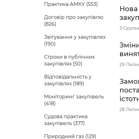
Практика АМКУ (553)
Нова
закуп
Договір про закупівлю
(826)
3 Серпн
Звітування у закупівлях
Зміни
(190)
винят
Строки в публічних
закупівлях (50)
29 Липн
Відповідальність у
Замов
закупівлях (189)
поста
Моніторинг закупівель
істот
(418)
28 Липн
Судова практика
закупівель (377)
Природний газ (129)