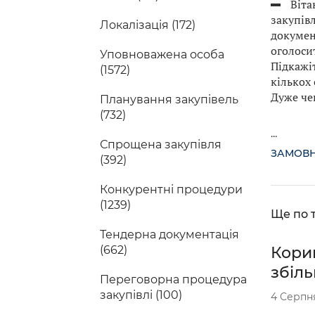
Віта
закупів
Локалізація (172)
докумен
оголоси
Уповноважена особа
Підкажі
(1572)
кількох 
Дуже че
Планування закупівель
(732)
...
Спрощена закупівля
ЗАМОВ
(392)
Конкурентні процедури
(1239)
Ще по т
Тендерна документація
Кориг
(662)
збіл
Переговорна процедура
закупівлі (100)
4 Серпн