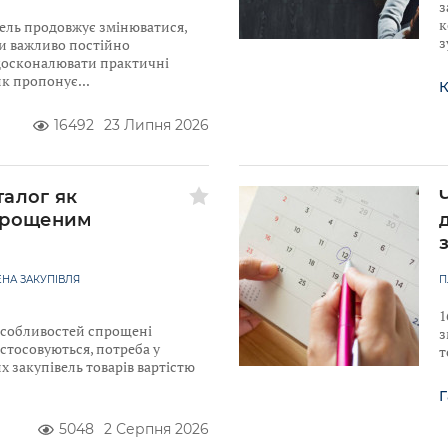
з
к
ель продовжує змінюватися,
з
ти важливо постійно
досконалювати практичні
ик пропонує
К
16492
23 Липня 2026
талог як
прощеним
НА ЗАКУПІВЛЯ
П
1
 Особливостей спрощені
з
астосовуються, потреба у
т
 закупівель товарів вартістю
Г
5048
2 Серпня 2026