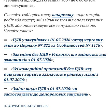
«звільнені від оподаткування» або «не є об’єктом
оподаткування».
Скачайте собі орієнтовну
шпаргалку
щодо товарів,
робіт або послуг, які звільняються від оподаткування
(ПДВ) або оподатковуються за нульовою ставкою.
Читайте також:
«
ПДВ у закупівлях з 01.07.2026: огляд чергових
змін до Порядку № 822 та Особливостей № 1178
»;
«
Закупівлі без ПДВ у Prozorro: що зміниться для
замовників з 01.07.2026
»;
«
Усі комерційні пропозиції без ПДВ: яку
очікувану вартість зазначати в річному плані з
01.07.2026
»;
«
Зміни щодо ПДВ з 01.07.2026: чи
застосовувати до допорогових закупівель
».
ПЛАНУВАННЯ ЗАКУПІВЕЛЬ