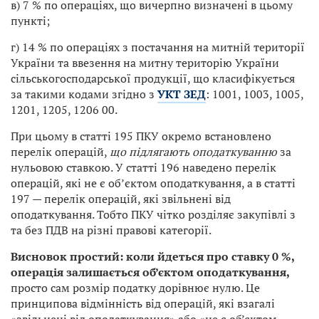
в) 7 % по операціях, що вичерпно визначені в цьому
пункті;
г) 14 % по операціях з постачання на митній території
України та ввезення на митну територію України
сільськогосподарської продукції, що класифікується
за такими кодами згідно з
УКТ ЗЕД
: 1001, 1003, 1005,
1201, 1205, 1206 00.
При цьому в статті 195 ПКУ окремо встановлено
перелік операцій,
що підлягають оподаткуванню
за
нульовою ставкою. У статті 196 наведено перелік
операцій, які не є обʼєктом оподаткування, а в статті
197 — перелік операцій, які звільнені від
оподаткування. Тобто ПКУ чітко розділяє закупівлі з
та без ПДВ на різні правові категорії.
Висновок простий: к
оли йдеться про ставку 0 %,
операція залишається об’єктом оподаткування
,
просто сам розмір податку дорівнює нулю. Це
принципова відмінність від операцій, які взагалі