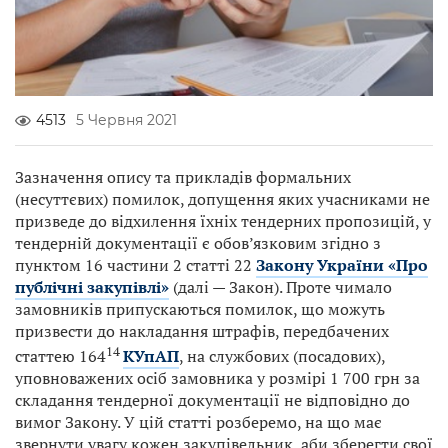
4513
5 Червня 2021
Зазначення опису та прикладів формальних
(несуттєвих) помилок, допущення яких учасниками не
призведе до відхилення їхніх тендерних пропозицій, у
тендерній документації є обов’язковим згідно з
пунктом 16 частини 2 статті 22
Закону України «Про
публічні закупівлі»
(далі — Закон). Проте чимало
замовників припускаються помилок, що можуть
призвести до накладання штрафів, передбачених
14
статтею 164
КУпАП
, на службових (посадових),
уповноважених осіб замовника у розмірі 1 700 грн за
складання тендерної документації не відповідно до
вимог Закону. У цій статті розберемо, на що має
звернути увагу кожен закупівельник, аби зберегти свої