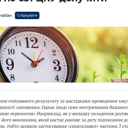
 Чабан
Слідкувати
ня очікуваного результату за наслідками проведення заку
яльності замовника
.
Однак іноді саме неотримання бажаног
шою перемогою. Наприклад, як у випадку укладення догово
 його виконання, який настає раніше за дату підписання д
лю, тобто шляхом застосування «спокусливої» частини 3 ст