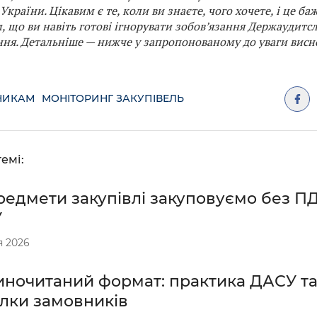
України. Цікавим є те, коли ви знаєте, чого хочете, і це ба
, що ви навіть готові ігнорувати зобов’язання Держаудит
ня. Детальніше — нижче у запропонованому до уваги висн
НИКАМ
МОНІТОРИНГ ЗАКУПІВЕЛЬ
емі:
редмети закупівлі закуповуємо без П
У
я 2026
ночитаний формат: практика ДАСУ та
лки замовників