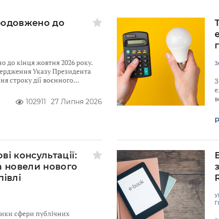
родовжено до
 до кінця жовтня 2026 року.
З
твердження Указу Президента
я строку дії воєнного
З
е
в
102911
27 Липня 2026
Р
ві консультації:
а новели нового
півлі
У
Г
ники сфери публічних