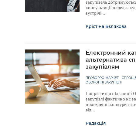
закупівель дотримуютьс
консультації перед закуп
зустрічі
Крістіна Бєлякова
Електронний ка
альтернатива с
закупівлям
ПРОЗОРРО МАРКЕТ
СПРОЩЕ
ОБОРОННІ ЗАКУПІВЛІ
Попри те що під час дії
закупівлі фактично не з
проведенні конкурентних
від
Редакція