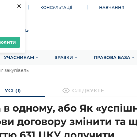
×
МЕНТИ
КОНСУЛЬТАЦІЇ
НАВЧАННЯ
акупівель
волити
УЧАСНИКАМ
ЗРАЗКИ
ПРАВОВА БАЗА
г закупівель
УСІ (1)
СЛІДКУЄТЕ
 в одному, або Як «успіш
ви договору змінити та щ
ттю 631 ЦКУ долучити