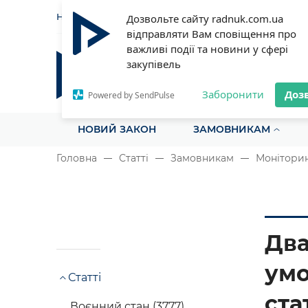
НОВИНИ
СТАТТІ
ІНСТРУ
Дозвольте сайту radnuk.com.ua
відправляти Вам сповіщення про
важливі події та новини у сфері
закупівель
Радник у сфері публічних з
Все для закупівель на одному порталі
Заборонити
Доз
Powered by SendPulse
НОВИЙ ЗАКОН
ЗАМОВНИКАМ
Головна
Статті
Замовникам
Моніторин
Два
умо
Статті
ста
Воєнний стан (3777)