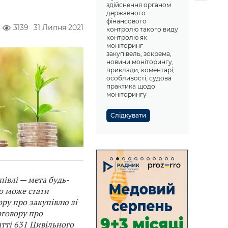
здійснення органом
державного
фінансового
3139
31 Липня 2021
контролю такого виду
контролю як
моніторинг
закупівель, зокрема,
новини моніторингу,
приклади, коментарі,
особливості, судова
практика щодо
моніторингу
Слідкувати
півлі
— м
ет
а
будь-
о може стати
ру про закупівлю зі
оговору про
атті 631 Цивільного