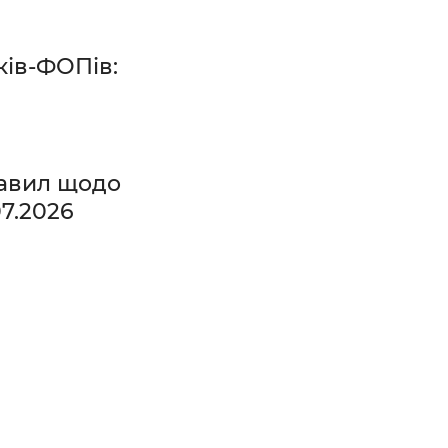
ків-ФОПів:
авил щодо
07.2026