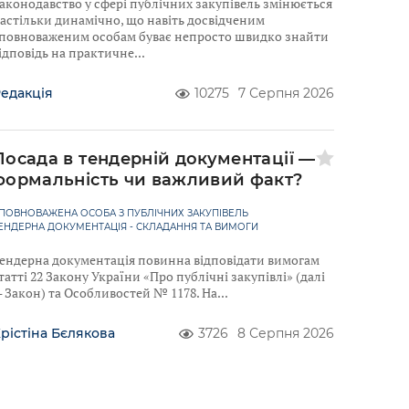
аконодавство у сфері публічних закупівель змінюється
астільки динамічно, що навіть досвідченим
повноваженим особам буває непросто швидко знайти
ідповідь на практичне
едакція
10275
7 Серпня 2026
Посада в тендерній документації —
формальність чи важливий факт?
ПОВНОВАЖЕНА ОСОБА З ПУБЛІЧНИХ ЗАКУПІВЕЛЬ
ЕНДЕРНА ДОКУМЕНТАЦІЯ - СКЛАДАННЯ ТА ВИМОГИ
ендерна документація повинна відповідати вимогам
татті 22 Закону України «Про публічні закупівлі» (далі
 Закон) та Особливостей № 1178. На
рістіна Бєлякова
3726
8 Серпня 2026