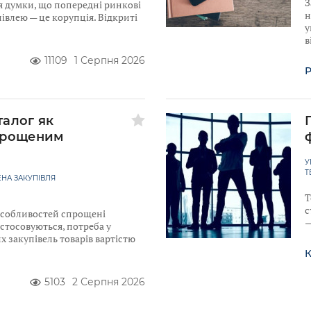
З
я думки, що попередні ринкові
н
івлею — це корупція. Відкриті
у
в
11109
1 Серпня 2026
Р
талог як
прощеним
У
Т
НА ЗАКУПІВЛЯ
Т
с
 Особливостей спрощені
—
астосовуються, потреба у
 закупівель товарів вартістю
К
5103
2 Серпня 2026