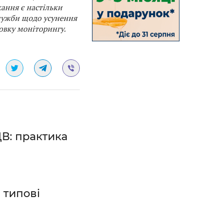
жання є настільки
служби щодо усунення
овку моніторингу.
ДВ: практика
 типові