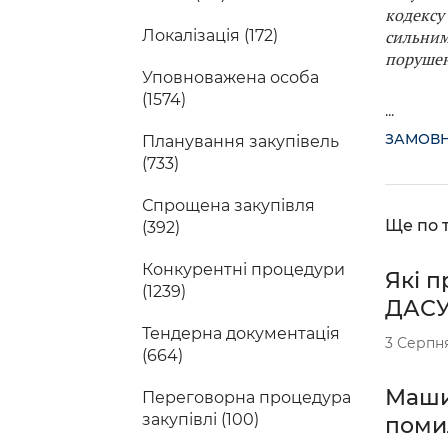
кодексу 
сильним
Локалізація (172)
порушен
Уповноважена особа
(1574)
...
ЗАМОВ
Планування закупівель
(733)
Спрощена закупівля
Ще по т
(392)
Конкурентні процедури
Які п
(1239)
ДАС
Тендерна документація
3 Серпн
(664)
Маши
Переговорна процедура
закупівлі (100)
поми