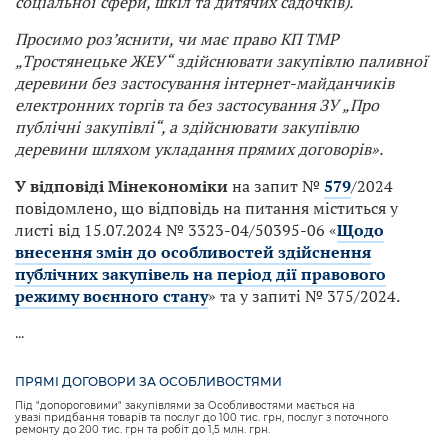
соціальної сфери, шкіл та дитячих садочків).
Просимо роз’яснити, чи має право КП ТМР
„Тростянецьке ЖЕУ“ здійснювати закупівлю паливної
деревини без застосування інтернет-майданчиків
електронних торгів та без застосування ЗУ „Про
публічні закупівлі“, а здійснювати закупівлю
деревини шляхом укладання прямих договорів».
У відповіді Мінекономіки
на запит №
579
/2024
повідомлено, що відповідь на питання міститься у
листі від 15.07.2024 № 3323-04/50395-06 «
Щодо
внесення змін до особливостей здійснення
публічних закупівель на період дії правового
режиму воєнного стану
» та у запиті № 375/2024.
...
ПРЯМІ ДОГОВОРИ ЗА ОСОБЛИВОСТЯМИ
Під "допороговими" закупівлями за Особливостями мається на
увазі придбання товарів та послуг до 100 тис. грн, послуг з поточного
ремонту до 200 тис. грн та робіт до 1,5 млн. грн.