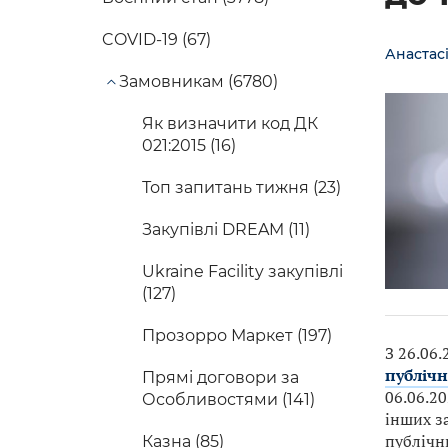
COVID-19 (67)
Анастас
Замовникам (6780)
Як визначити код ДК
021:2015 (16)
Топ запитань тижня (23)
Закупівлі DREAM (11)
Ukraine Facility закупівлі
(127)
Прозорро Маркет (197)
З 26.06.
публічн
Прямі договори за
06.06.20
Особливостями (141)
інших з
публічни
Казна (85)