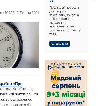
УО
Публікації про роль
договору у
10058
5 Липня 2021
закупівлях, зокрема,
про особливості
укладення,
виконання, зміни,
розірвання договору
та ін.
Слідкувати
країни «Про
аконом України від
ублічні закупівлі” та
ня та оскарження
 змін і стаття 41