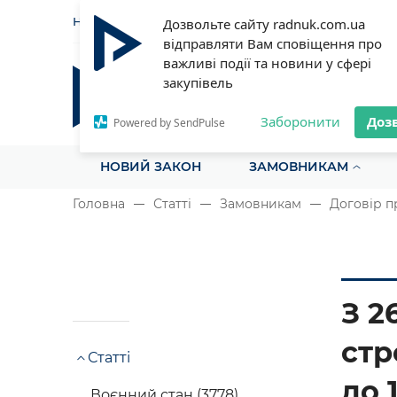
НОВИНИ
СТАТТІ
ІНСТРУ
Дозвольте сайту radnuk.com.ua
відправляти Вам сповіщення про
важливі події та новини у сфері
закупівель
Радник у сфері публічних з
Все для закупівель на одному порталі
Заборонити
Доз
Powered by SendPulse
НОВИЙ ЗАКОН
ЗАМОВНИКАМ
Головна
Статті
Замовникам
Договір п
З 2
стр
Статті
до 
Воєнний стан (3778)