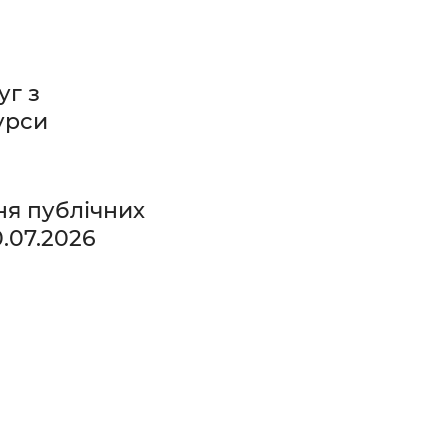
уг з
урси
ня публічних
0.07.2026