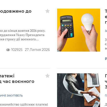
родовжено до
 до кінця жовтня 2026 року.
З
твердження Указу Президента
я строку дії воєнного
З
е
в
102925
27 Липня 2026
Р
латежі
д час воєнного
ННЯ ЗАКУПІВЕЛЬ
П
Казначейство здійснює платежі
Д