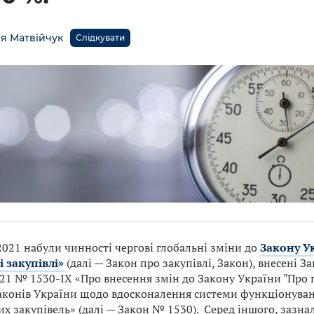
ія Матвійчук
Слідкувати
2021 набули чинності чергові глобальні зміни до
Закону У
і закупівлі»
(далі — Закон про закупівлі, Закон), внесені З
21 № 1530-ІХ «Про внесення змін до Закону України ‟Про п
аконів України щодо вдосконалення системи функціонуван
х закупівель» (далі — Закон № 1530). Серед іншого, зазнала