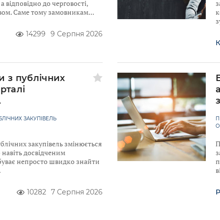
а відповідно до черговості,
з
вом. Саме тому замовникам
к
з
14299
9 Серпня 2026
К
и з публічних
рталі
A
ЛІЧНИХ ЗАКУПІВЕЛЬ
П
О
ублічних закупівель змінюється
П
 навіть досвідченим
з
уває непросто швидко знайти
п
в
10282
7 Серпня 2026
Р