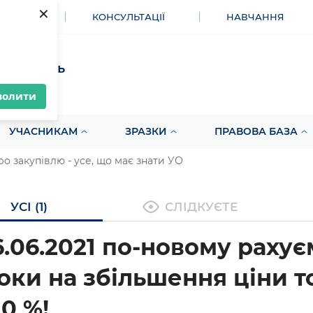
×
МЕНТИ
КОНСУЛЬТАЦІЇ
НАВЧАННЯ
акупівель
волити
УЧАСНИКАМ
ЗРАЗКИ
ПРАВОВА БАЗА
ро закупівлю - усе, що має знати УО
УСІ (1)
СЛІДКУЄТЕ
6.06.2021 по-новому рахує
оки на збільшення ціни т
10 %!