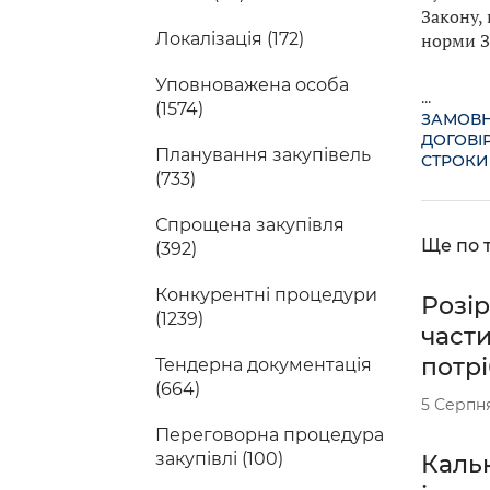
Закону,
норми З
Локалізація (172)
Уповноважена особа
...
(1574)
ЗАМОВ
ДОГОВІР
Планування закупівель
СТРОКИ
(733)
Спрощена закупівля
Ще по т
(392)
Конкурентні процедури
Розір
(1239)
части
потрі
Тендерна документація
(664)
5 Серпн
Переговорна процедура
закупівлі (100)
Кальк