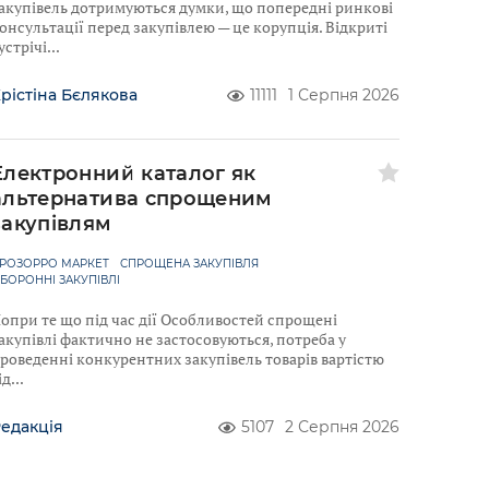
акупівель дотримуються думки, що попередні ринкові
онсультації перед закупівлею — це корупція. Відкриті
устрічі
рістіна Бєлякова
11111
1 Серпня 2026
Електронний каталог як
альтернатива спрощеним
закупівлям
РОЗОРРО МАРКЕТ
СПРОЩЕНА ЗАКУПІВЛЯ
БОРОННІ ЗАКУПІВЛІ
опри те що під час дії Особливостей спрощені
акупівлі фактично не застосовуються, потреба у
роведенні конкурентних закупівель товарів вартістю
ід
едакція
5107
2 Серпня 2026