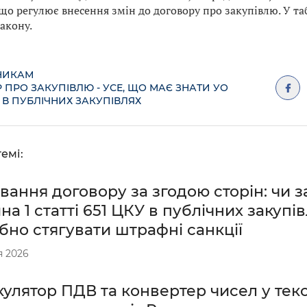
 що регулює внесення змін до договору про закупівлю. У т
акону.
НИКАМ
 ПРО ЗАКУПІВЛЮ - УСЕ, ЩО МАЄ ЗНАТИ УО
 В ПУБЛІЧНИХ ЗАКУПІВЛЯХ
емі:
вання договору за згодою сторін: чи 
на 1 статті 651 ЦКУ в публічних закупів
бно стягувати штрафні санкції
я 2026
улятор ПДВ та конвертер чисел у тек