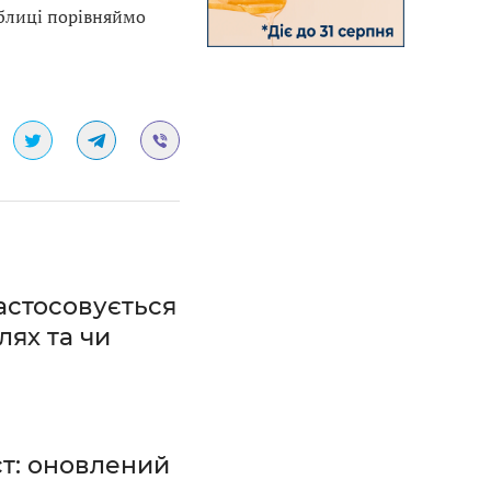
аблиці порівняймо
застосовується
лях та чи
ст: оновлений