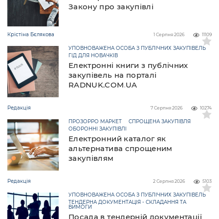
Закону про закупівлі
Крістіна Бєлякова
1 Серпня 2026
11109
УПОВНОВАЖЕНА ОСОБА З ПУБЛІЧНИХ ЗАКУПІВЕЛЬ
ГІД ДЛЯ НОВАЧКІВ
Електронні книги з публічних
закупівель на порталі
RADNUK.COM.UA
Редакція
7 Серпня 2026
10274
ПРОЗОРРО МАРКЕТ
СПРОЩЕНА ЗАКУПІВЛЯ
ОБОРОННІ ЗАКУПІВЛІ
Електронний каталог як
альтернатива спрощеним
закупівлям
Редакція
2 Серпня 2026
5103
УПОВНОВАЖЕНА ОСОБА З ПУБЛІЧНИХ ЗАКУПІВЕЛЬ
ТЕНДЕРНА ДОКУМЕНТАЦІЯ - СКЛАДАННЯ ТА
ВИМОГИ
Посада в тендерній документації