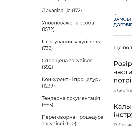
Локалізація (172)
...
ЗАМОВ
Уповноважена особа
ДОГОВІР
(1572)
Планування закупівель
Ще по т
(732)
Спрощена закупівля
Розір
(392)
части
потрі
Конкурентні процедури
(1239)
5 Серпн
Тендерна документація
(663)
Кальк
інстр
Переговорна процедура
закупівлі (100)
17 Липня