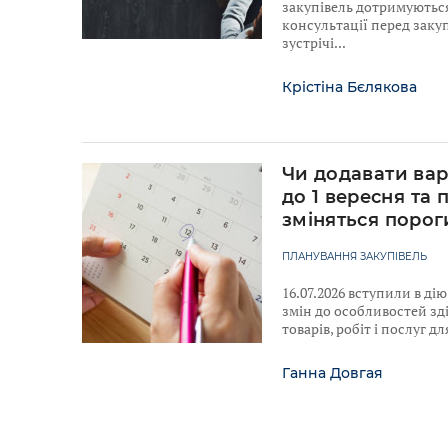
закупівель дотримуютьс
консультації перед закуп
зустрічі
Крістіна Бєлякова
Чи додавати вар
до 1 вересня та 
зміняться порог
ПЛАНУВАННЯ ЗАКУПІВЕЛЬ
16.07.2026 вступили в ді
змін до особливостей зд
товарів, робіт і послуг 
Ганна Довгая