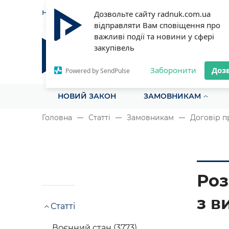
НОВИНИ
СТАТТІ
ІНСТРУ
Дозвольте сайту radnuk.com.ua
відправляти Вам сповіщення про
важливі події та новини у сфері
закупівель
Радник у сфері публічних з
Все для закупівель на одному порталі
Заборонити
Доз
Powered by SendPulse
НОВИЙ ЗАКОН
ЗАМОВНИКАМ
Головна
Статті
Замовникам
Договір п
Роз
з в
Статті
Воєнний стан (3773)