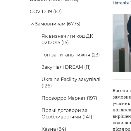
Наталія 
COVID-19 (67)
Замовникам (6775)
Як визначити код ДК
021:2015 (15)
Топ запитань тижня (23)
Закупівлі DREAM (11)
Ukraine Facility закупівлі
(126)
Восени ц
замовни
Прозорро Маркет (197)
учасник
полягала
Прямі договори за
вирішен
Особливостями (141)
коли ві
після ро
Казна (84)