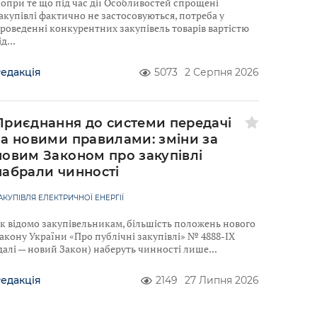
опри те що під час дії Особливостей спрощені
акупівлі фактично не застосовуються, потреба у
роведенні конкурентних закупівель товарів вартістю
ід
едакція
5073
2 Серпня 2026
Приєднання до системи передачі
за новими правилами: зміни за
новим Законом про закупівлі
набрали чинності
АКУПІВЛЯ ЕЛЕКТРИЧНОЇ ЕНЕРГІЇ
к відомо закупівельникам, більшість положень нового
акону України «Про публічні закупівлі» № 4888-IX
далі — новий Закон) наберуть чинності лише
едакція
2149
27 Липня 2026