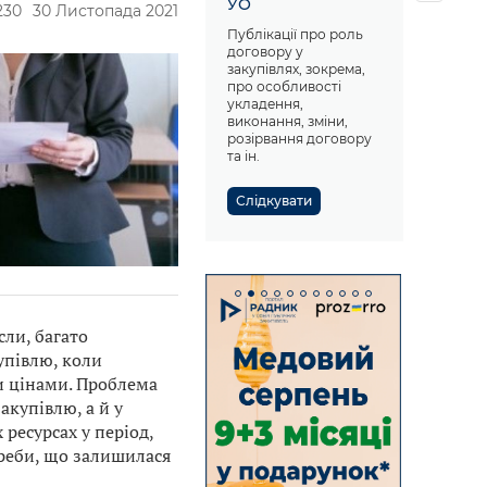
УО
230
30 Листопада 2021
Публікації про роль
договору у
закупівлях, зокрема,
про особливості
укладення,
виконання, зміни,
розірвання договору
та ін.
Слідкувати
сли, багато
упівлю, коли
и цінами. Проблема
акупівлю, а й у
ресурсах у період,
треби, що залишилася