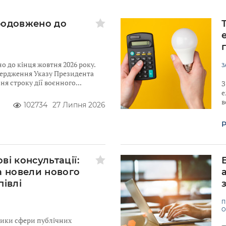
родовжено до
 до кінця жовтня 2026 року.
З
твердження Указу Президента
я строку дії воєнного
З
е
в
102734
27 Липня 2026
Р
ві консультації:
а новели нового
півлі
П
О
ники сфери публічних