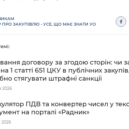
НИКАМ
 ПРО ЗАКУПІВЛЮ - УСЕ, ЩО МАЄ ЗНАТИ УО
емі:
вання договору за згодою сторін: чи 
на 1 статті 651 ЦКУ в публічних закупів
бно стягувати штрафні санкції
я 2026
улятор ПДВ та конвертер чисел у тек
умент на порталі «Радник»
 2026