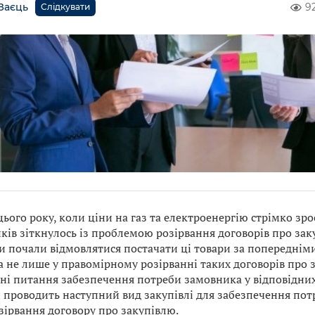
Заєць
9
Слідкувати
ього року, коли ціни на газ та електроенергію стрімко зро
ків зіткнулось із проблемою розірвання договорів про зак
и почали відмовлятися постачати ці товари за попереднім
 не лише у правомірному розірванні таких договорів про з
ні питання забезпечення потреби замовника у відповідних 
н проводить наступний вид закупівлі для забезпечення по
зірвання договору про закупівлю.