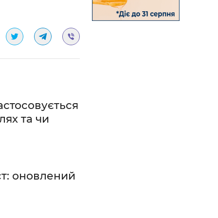
застосовується
лях та чи
ст: оновлений