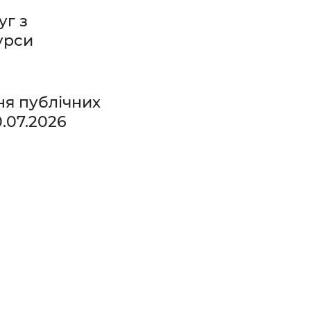
уг з
урси
ня публічних
0.07.2026