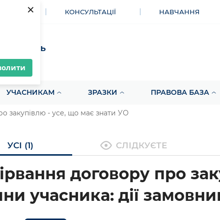
×
МЕНТИ
КОНСУЛЬТАЦІЇ
НАВЧАННЯ
акупівель
волити
УЧАСНИКАМ
ЗРАЗКИ
ПРАВОВА БАЗА
ро закупівлю - усе, що має знати УО
УСІ (1)
СЛІДКУЄТЕ
ірвання договору про за
ини учасника: дії замовни