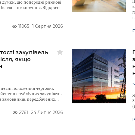
П
я думки, що попередні ринкові
з
івлею — це корупція. Відкриті
п
в
11065
1 Серпня 2026
Р
тості закупівель
після, якщо
и
З
ю певні положення чергових
ійснення публічних закупівель
Я
для замовників, передбачених
З
(
2781
24 Липня 2026
Р